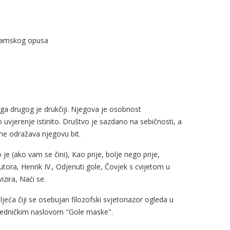
 dramskog opusa
oga drugog je drukčiji. Njegova je osobnost
uvjerenje istinito. Društvo je sazdano na sebičnosti, a
 ne odražava njegovu bit.
je (ako vam se čini), Kao prije, bolje nego prije,
utora, Henrik IV., Odjenuti gole, Čovjek s cvijetom u
izira, Naći se.
oljeća čiji se osebujan filozofski svjetonazor ogleda u
dničkim naslovom "Gole maske".