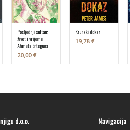
Posljednji sultan:
Krunski dokaz
život i vrijeme
19,78 €
Ahmeta Erteguna
20,00 €
njigu d.o.o.
Navigacija