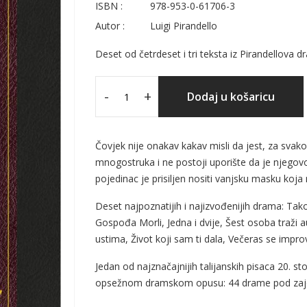
ISBN :
978-953-0-61706-3
Autor :
Luigi Pirandello
Deset od četrdeset i tri teksta iz Pirandellova
-
+
Dodaj u košaricu
Čovjek nije onakav kakav misli da jest, za svak
mnogostruka i ne postoji uporište da je njegovo 
pojedinac je prisiljen nositi vanjsku masku koja
Deset najpoznatijih i najizvođenijih drama: Tako 
Gospođa Morli, Jedna i dvije, Šest osoba traži a
ustima, Život koji sam ti dala, Večeras se improv
Jedan od najznačajnijih talijanskih pisaca 20. st
opsežnom dramskom opusu: 44 drame pod zaje