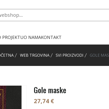
O PROJEKTU
O NAMA
KONTAKT
OČETNA
WEB TRGOVINA
SVI PROIZVODI
GOLE MAS
Gole maske
27,74 €