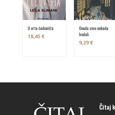
U vrtu čudovišta
Ovuda smo nekada
hodali
18,45 €
9,29 €
Čitaj k