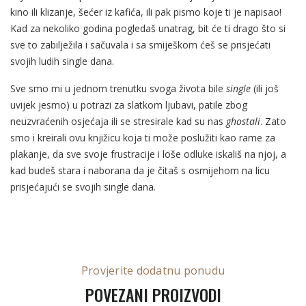
kino ili klizanje, šećer iz kafića, ili pak pismo koje ti je napisao!
Kad za nekoliko godina pogledaš unatrag, bit će ti drago što si
sve to zabilježila i sačuvala i sa smiješkom ćeš se prisjećati
svojih ludih single dana.
Sve smo mi u jednom trenutku svoga života bile
single
(ili još
uvijek jesmo) u potrazi za slatkom ljubavi, patile zbog
neuzvraćenih osjećaja ili se stresirale kad su nas
ghostali
. Zato
smo i kreirali ovu knjižicu koja ti može poslužiti kao rame za
plakanje, da sve svoje frustracije i loše odluke iskališ na njoj, a
kad budeš stara i naborana da je čitaš s osmijehom na licu
prisjećajući se svojih single dana.
Provjerite dodatnu ponudu
POVEZANI PROIZVODI