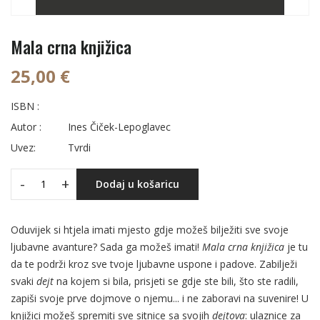
Mala crna knjižica
25,00 €
ISBN :
Autor :
Ines Čiček-Lepoglavec
Uvez:
Tvrdi
-
+
Dodaj u košaricu
Oduvijek si htjela imati mjesto gdje možeš bilježiti sve svoje
ljubavne avanture? Sada ga možeš imati!
Mala crna knjižica
je tu
da te podrži kroz sve tvoje ljubavne uspone i padove. Zabilježi
svaki
dejt
na kojem si bila, prisjeti se gdje ste bili, što ste radili,
zapiši svoje prve dojmove o njemu... i ne zaboravi na suvenire! U
knjižici možeš spremiti sve sitnice sa svojih
dejtova
: ulaznice za