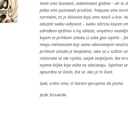
Imali smo šesnaest, sedamnaest godina – ali to d
jedva smo poznavali prošlost. Potpuno smo norma
normalni, to je sklonost koju smo nosili u krvi. 
oduzele svaku vidljivost – svaku oštrinu kojom sm
određenu vještinu u toj oblasti, umjetnici nevidljiv
kojem se prilikom izlaska iz sobe gasi svjetlo – f
imaju mehanizam koji samo ubacivanjem novčića p
prilikom silaska je besplatno, iako se u suštini sm
restorane se ide rijetko, uvijek nedjeljom. Na ter
nijeme biljke koje ništa ne obećavaju. Svjetlost
apsurdno se činilo, živi se, ako je to život.
Ipak, sretni smo, ili barem vjerujemo da jesmo.
Jezik: bosanski