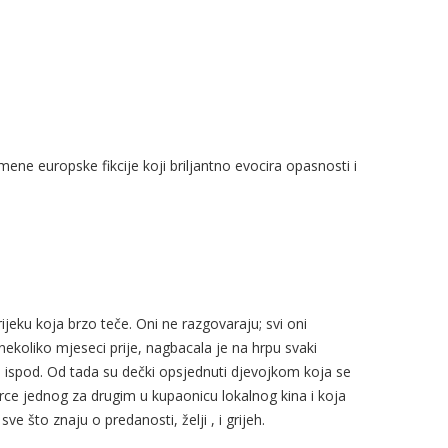
e europske fikcije koji briljantno evocira opasnosti i
 rijeku koja brzo teče. Oni ne razgovaraju; svi oni
nekoliko mjeseci prije, nagbacala je na hrpu svaki
u ispod. Od tada su dečki opsjednuti djevojkom koja se
ce jednog za drugim u kupaonicu lokalnog kina i koja
ve što znaju o predanosti, želji , i grijeh.