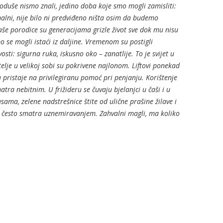
oduše nismo znali, jedino doba koje smo mogli zamisliti:
lni, nije bilo ni predviđeno ništa osim da budemo
Naše porodice su generacijama grizle život sve dok mu nisu
o se mogli istaći iz daljine. Vremenom su postigli
osti: sigurna ruka, iskusno oko – zanatlije. To je svijet u
otelje u velikoj sobi su pokrivene najlonom. Liftovi ponekad
ristaje na privilegiranu pomoć pri penjanju. Korištenje
atra nebitnim. U frižideru se čuvaju bjelanjci u čaši i u
asama, zelene nadstrešnice štite od ulične prašine žilave i
 se često smatra uznemiravanjem. Zahvalni magli, ma koliko