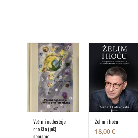
Već mi nedostaje
Želim i hoću
ono što (još)
18,00 €
nemamo