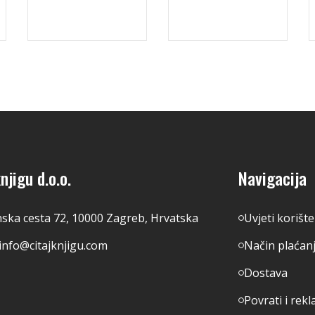
njigu d.o.o.
Navigacija
nska cesta 72, 10000 Zagreb, Hrvatska
Uvjeti korišt
info@citajknjigu.com
Način plaćan
Dostava
Povrati i rekl