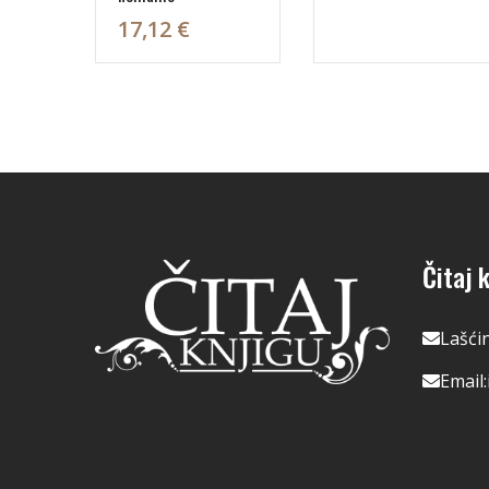
17,12 €
Čitaj k
Lašći
Email: