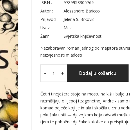
ISBN :
9789958300769
Autor :
Alessandro Baricco
Prijevod:
Jelena S. Brković
Uvez:
Meki
Žanr:
Svjetska književnost
Nezaboravan roman jednog od majstora suvremen
neizvjesnosti mladosti
-
+
Dodaj u košaricu
Četiri tinejdžera stoje na mostu na kiši i bulje u
razmišljaju o lijepoj i zagonetnoj Andre - samo 
komad odjeće koji je imala i skočila u crnu vod
pokušala ubiti — djevojkom koja odvodi muškar
tjera te pobožne dječake katolike da preispituju s