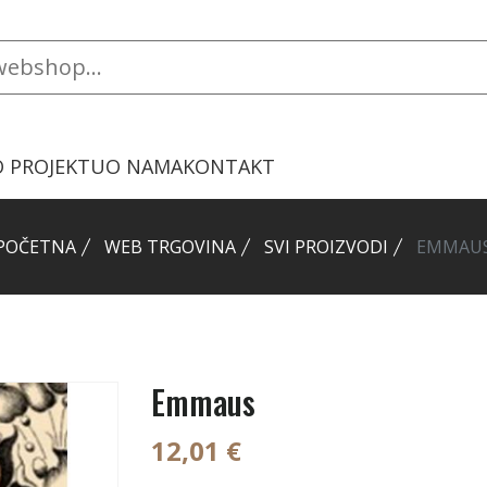
O PROJEKTU
O NAMA
KONTAKT
POČETNA
WEB TRGOVINA
SVI PROIZVODI
EMMAU
Emmaus
12,01 €