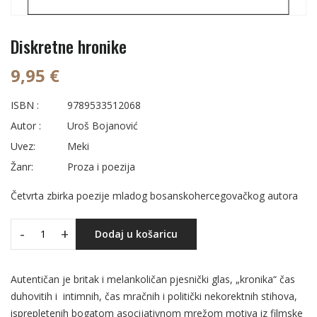
Diskretne hronike
9,95 €
ISBN :
9789533512068
Autor :
Uroš Bojanović
Uvez:
Meki
Žanr:
Proza i poezija
Četvrta zbirka poezije mladog bosanskohercegovačkog autora
-
+
Dodaj u košaricu
Autentičan je britak i melankoličan pjesnički glas, „kronika“ čas
duhovitih i intimnih, čas mračnih i politički nekorektnih stihova,
isprepletenih bogatom asocijativnom mrežom motiva iz filmske