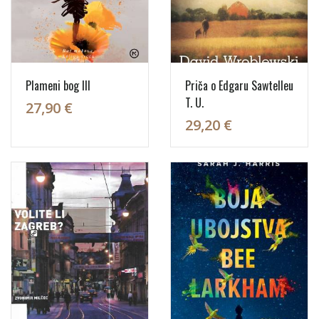
Plameni bog III
Priča o Edgaru Sawtelleu
T. U.
27,90 €
29,20 €