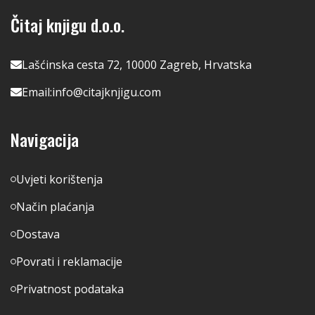
Čitaj knjigu d.o.o.
Lašćinska cesta 72, 10000 Zagreb, Hrvatska
Email:
info@citajknjigu.com
Navigacija
Uvjeti korištenja
Način plaćanja
Dostava
Povrati i reklamacije
Privatnost podataka