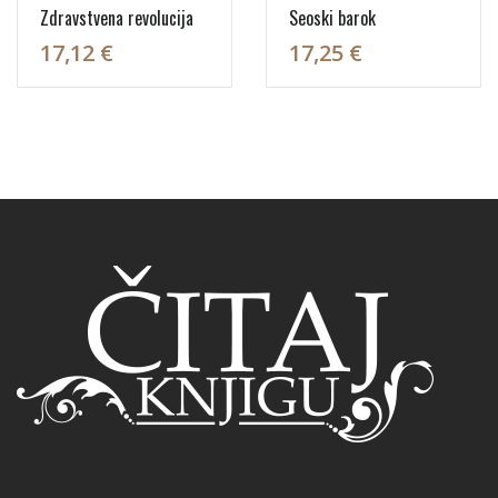
Zdravstvena revolucija
Seoski barok
17,12 €
17,25 €