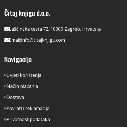
Čitaj knjigu d.o.o.
Lašćinska cesta 72, 10000 Zagreb, Hrvatska
Email:
info@citajknjigu.com
Navigacija
Uvjeti korištenja
Način plaćanja
Dostava
Povrati i reklamacije
Privatnost podataka