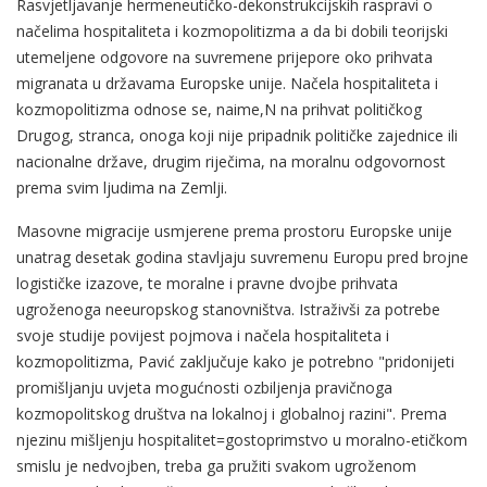
Rasvjetljavanje hermeneutičko-dekonstrukcijskih raspravi o
načelima hospitaliteta i kozmopolitizma a da bi dobili teorijski
utemeljene odgovore na suvremene prijepore oko prihvata
migranata u državama Europske unije. Načela hospitaliteta i
kozmopolitizma odnose se, naime,N na prihvat političkog
Drugog, stranca, onoga koji nije pripadnik političke zajednice ili
nacionalne države, drugim riječima, na moralnu odgovornost
prema svim ljudima na Zemlji.
Masovne migracije usmjerene prema prostoru Europske unije
unatrag desetak godina stavljaju suvremenu Europu pred brojne
logističke izazove, te moralne i pravne dvojbe prihvata
ugroženoga neeuropskog stanovništva. Istraživši za potrebe
svoje studije povijest pojmova i načela hospitaliteta i
kozmopolitizma, Pavić zaključuje kako je potrebno "pridonijeti
promišljanju uvjeta mogućnosti ozbiljenja pravičnoga
kozmopolitskog društva na lokalnoj i globalnoj razini". Prema
njezinu mišljenju hospitalitet=gostoprimstvo u moralno-etičkom
smislu je nedvojben, treba ga pružiti svakom ugroženom