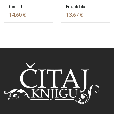
Ona T. U.
Prosjak Luka
14,60 €
13,67 €