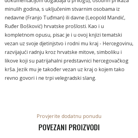
dokumentacijom događaja u prilogu), osobnh prikaza
minulih godina, s uključenim stvarnim osobama iz
nedavne (Franjo Tuđman) ili davne (Leopold Mandić,
Ruđer Bošković) hrvatske prošlosti. Kao i u
kompletnom opusu, pisac je i u ovoj knjizi tematski
vezan uz svoje djetinjstvo i rodni mu kraj - Hercegovinu,
razvijajući radnju kroz hrvatske mitove, simboliku i
likove koji su patrijahalni predstavnici hercegovačkog
krša. Jezik mu je također vezan uz kraj o kojem tako
revno govori i ne trpi velegradski slang.
Provjerite dodatnu ponudu
POVEZANI PROIZVODI