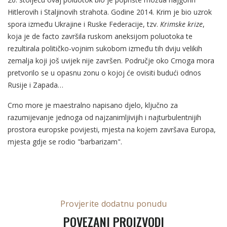
Hitlerovih i Staljinovih strahota. Godine 2014. Krim je bio uzrok
spora između Ukrajine i Ruske Federacije, tzv.
Krimske krize
,
koja je de facto završila ruskom aneksijom poluotoka te
rezultirala političko-vojnim sukobom između tih dviju velikih
zemalja koji još uvijek nije završen. Područje oko Crnoga mora
pretvorilo se u opasnu zonu o kojoj će ovisiti budući odnos
Rusije i Zapada…
Crno more je maestralno napisano djelo, ključno za
razumijevanje jednoga od najzanimljivijih i najturbulentnijih
prostora europske povijesti, mjesta na kojem završava Europa,
mjesta gdje se rodio "barbarizam".
Provjerite dodatnu ponudu
POVEZANI PROIZVODI