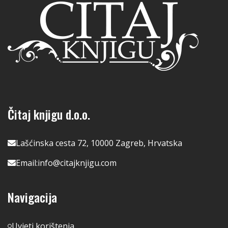
Čitaj knjigu d.o.o.
Lašćinska cesta 72, 10000 Zagreb, Hrvatska
Email:
info@citajknjigu.com
Navigacija
Uvjeti korištenja