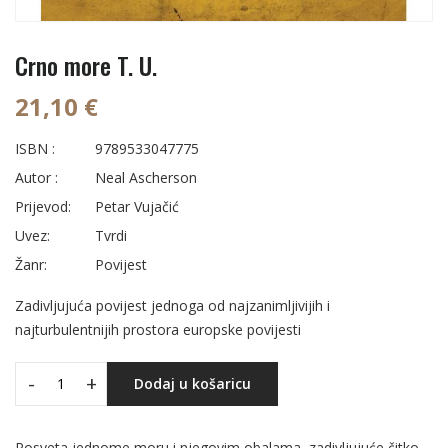
Crno more T. U.
21,10 €
ISBN :
9789533047775
Autor :
Neal Ascherson
Prijevod:
Petar Vujačić
Uvez:
Tvrdi
Žanr:
Povijest
Zadivljujuća povijest jednoga od najzanimljivijih i
najturbulentnijih prostora europske povijesti
-
+
Dodaj u košaricu
Posveta jednome moru i njegovim obalama, zadivljujuće čitko