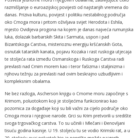
razmišljanje o euroazijskoj povijesti od najstarijih vremena do
danas. Priziva kulturu, povijest i politiku nestabilnog područja
oko Crnoga mora i pritom oživljava svijet Herodota i Eshila,
mjesto Ovidijeva progona na kojem je danas najveća rumunjska
luka, dolazak barbarskih Skita i Sarmata, uspon i pad
Bizantskoga Carstva, misterioznu energiju kršćanskih Gota,
osnutak tatarskih kanata, pojavu Kozaka i rast ruskoga utjecaja
te stoljeća rata između Osmanskoga i Ruskoga Carstva radi
prevlasti nad Crnim morem kao i teror fašizma i staljinizma i
njihovu težnju za prevlasti nad ovim beskrajno uzbudljivim i
kompleksnim obalama.
Ne bez razloga, Ascherson knjigu o Crnome moru započinje s
Krimom, poluotokom koji je stoljećima funkcionirao kao
pozornica za događaje koji su bili važni za cijelo područje oko
Crnoga mora i njegove narode. Grci su Krim pretvorili u središte
svoga trgovačkog carstva. To su učinili i Mlečani i Đenovljani
tisuću godina kasnije. U 19. stoljeću tu se vodio Krimski rat, a u
20. stoljeću ovaj poluotok bio je poprište možda najgorih