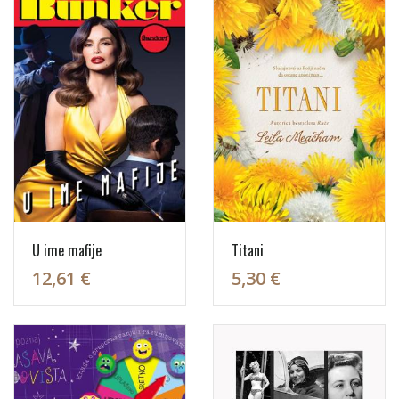
U ime mafije
Titani
12,61 €
5,30 €