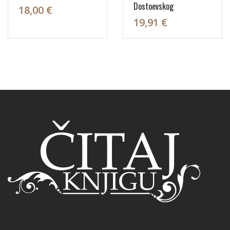
Dostoevskog
18,00 €
19,91 €