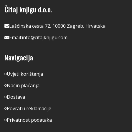
Čitaj knjigu d.o.o.
Lašćinska cesta 72, 10000 Zagreb, Hrvatska
Email:
info@citajknjigu.com
Navigacija
Uvjeti korištenja
Način plaćanja
Dostava
Povrati i reklamacije
Privatnost podataka