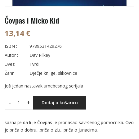
Čovpas i Micko Kid
13,14 €
ISBN :
9789531429276
Autor :
Dav Pilkey
Uvez:
Tvrdi
Žanr:
Dječje knjige, slikovnice
Još jedan nastavak urnebesnog serijala
-
+
Dodaj u košaricu
saznajte da li je Čovpas je pronašao savršenog pomoćnika. Ovo
je priča o dobru…priča o zlu…priča o junacima.