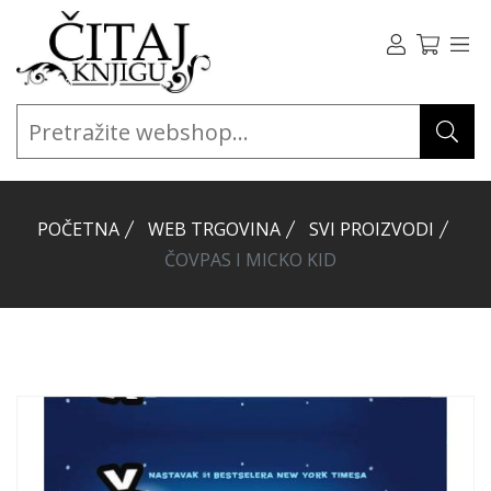
POČETNA
WEB TRGOVINA
SVI PROIZVODI
ČOVPAS I MICKO KID