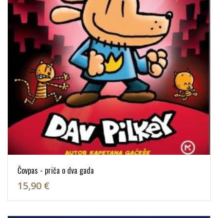
Čovpas - priča o dva gada
15,90 €