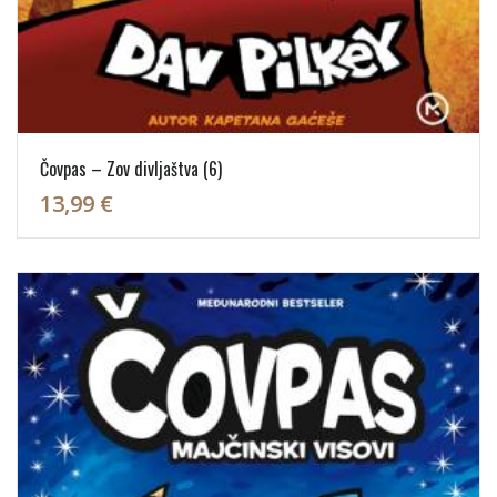
Čovpas – Zov divljaštva (6)
13,99 €