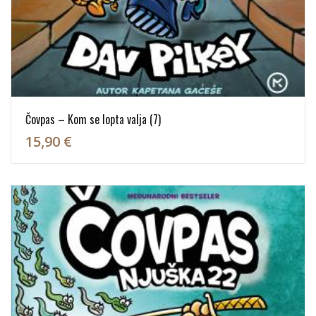
Čovpas – Kom se lopta valja (7)
15,90 €