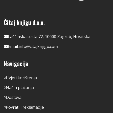
Čitaj knjigu d.o.o.
Lašćinska cesta 72, 10000 Zagreb, Hrvatska
Email:
info@citajknjigu.com
Navigacija
Uvjeti korištenja
Način plaćanja
Dostava
Povrati i reklamacije