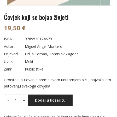
Čovjek koji se bojao živjeti
19,50 €
ISBN :
9789538124679
Autor :
Miguel Àngel Montero
Prijevod:
Lidija Toman, Tomislav Zagoda
Uvez:
Meki
Žanr:
Publicistika
Uronite u putovanje prema svom unutarnjem biću, najvažnijem
putovanju svakoga čovjeka
-
+
Dodaj u košaricu
Otkrijte knjigu koja je promijenila živote tisuća ljudi i postala