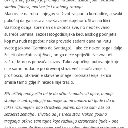
simbol ljubavi, motivacije i osobnog razvoja.
Marcos je na rubu – njegov se život raspao u komadiće, a svaki
pokušaj da ga sastavi završava neuspjehom. Stoji na litici
vlastitog očaja, spreman da okonča sve, no neočekivano
susreće Samina, šezdesetogodišnjaka kečuanskog podrijetla
koji mu nudi nagodbu: neka provede sedam dana na Putu
svetog Jakova (Camino de Santiago), i ako će nakon toga i dalje
željeti okončati svoj život, on ga neće spriječiti. Ne znajući
zašto, Marcos prihvaća izazov. Tako započinje putovanje koje
nije samo hodanje po drevnoj stazi, već i suočavanje s
prošlošću, otkrivanje skrivene snage i pronalaženje iskrica
smisla tamo gdje ih nikada nije tražio.
Biti učitelj omogućilo mi je da učim iz mudrosti djece, a moje
studije iz antropologije pomogle su mi analizirati ljude i da ih
lakše razumijem. Kao strastveni putnik, obišao sam više od
šezdeset zemalja i shvatio da je sreća stav. Nakon godina
traganja, otkrio sam tajne koje razlikuju izvanredne ljude – one
koji ne samo da žive sretno, već i posjeduju dar činiti sretnima one