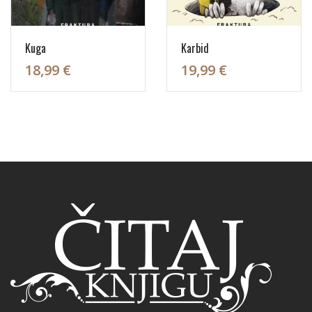
Kuga
Karbid
18,99 €
19,99 €