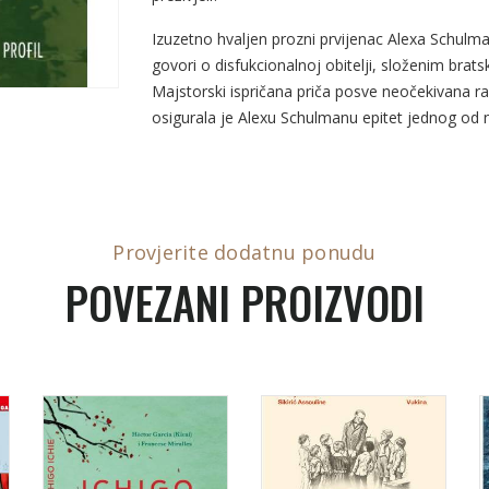
Izuzetno hvaljen prozni prvijenac Alexa Schulma
govori o disfukcionalnoj obitelji, složenim brats
Majstorski ispričana priča posve neočekivana ras
osigurala je Alexu Schulmanu epitet jednog od n
Provjerite dodatnu ponudu
POVEZANI PROIZVODI