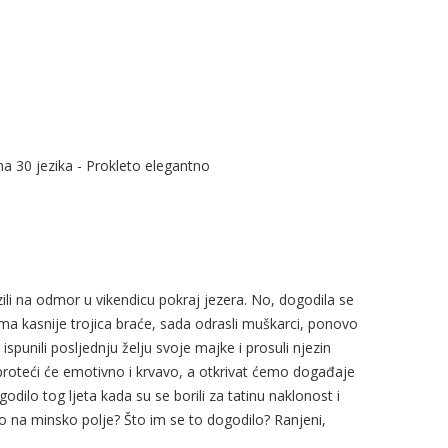
a 30 jezika - Prokleto elegantno
lazili na odmor u vikendicu pokraj jezera. No, dogodila se
ma kasnije trojica braće, sada odrasli muškarci, ponovo
ispunili posljednju želju svoje majke i prosuli njezin
proteći će emotivno i krvavo, a otkrivat ćemo događaje
dilo tog ljeta kada su se borili za tatinu naklonost i
o na minsko polje? Što im se to dogodilo? Ranjeni,