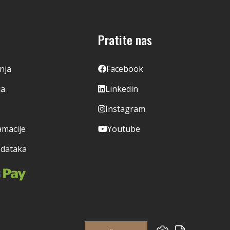
Pratite nas
enja
Facebook
ja
Linkedin
Instagram
amacije
Youtube
odataka