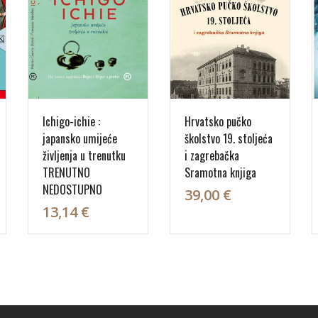
Ichigo-ichie :
Hrvatsko pučko
japansko umijeće
školstvo 19. stoljeća
življenja u trenutku
i zagrebačka
TRENUTNO
Sramotna knjiga
NEDOSTUPNO
39,00 €
13,14 €