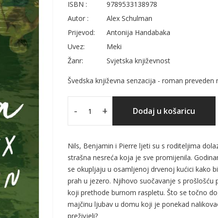
ISBN :
9789533138978
Autor :
Alex Schulman
Prijevod:
Antonija Handabaka
Uvez:
Meki
Žanr:
Svjetska književnost
Švedska književna senzacija - roman preveden n
-
+
Dodaj u košaricu
Nils, Benjamin i Pierre ljeti su s roditeljima do
strašna nesreća koja je sve promijenila. Godina
se okupljaju u osamljenoj drvenoj kućici kako bi 
prah u jezero. Njihovo suočavanje s prošlošću 
koji prethode burnom raspletu. Što se točno dogo
majčinu ljubav u domu koji je ponekad nalikova
preživjeli?