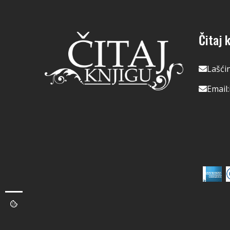
Čitaj k
Lašći
Email: