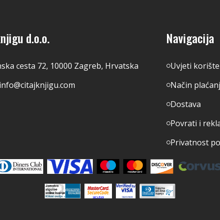
njigu d.o.o.
Navigacija
nska cesta 72, 10000 Zagreb, Hrvatska
Uvjeti korišt
info@citajknjigu.com
Način plaćan
Dostava
Povrati i rekl
Privatnost p