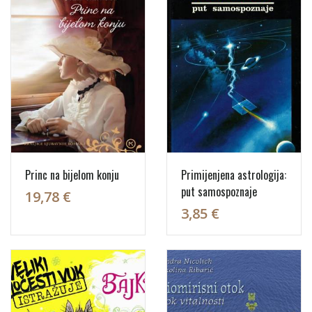
Princ na bijelom konju
Primijenjena astrologija:
put samospoznaje
19,78 €
3,85 €