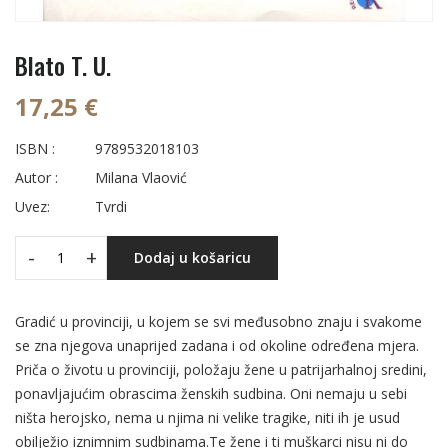
Blato T. U.
17,25 €
ISBN :
9789532018103
Autor :
Milana Vlaović
Uvez:
Tvrdi
-
+
Dodaj u košaricu
Gradić u provinciji, u kojem se svi međusobno znaju i svakome
se zna njegova unaprijed zadana i od okoline određena mjera.
Priča o životu u provinciji, položaju žene u patrijarhalnoj sredini,
ponavljajućim obrascima ženskih sudbina. Oni nemaju u sebi
ništa herojsko, nema u njima ni velike tragike, niti ih je usud
obilježio iznimnim sudbinama.Te žene i ti muškarci nisu ni do