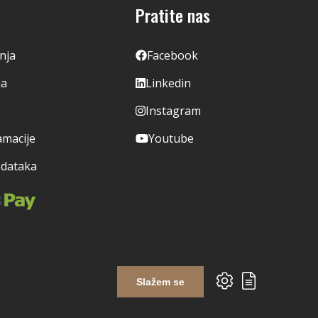
Pratite nas
enja
Facebook
ja
Linkedin
Instagram
amacije
Youtube
odataka
Slažem se
Izrada web shopa