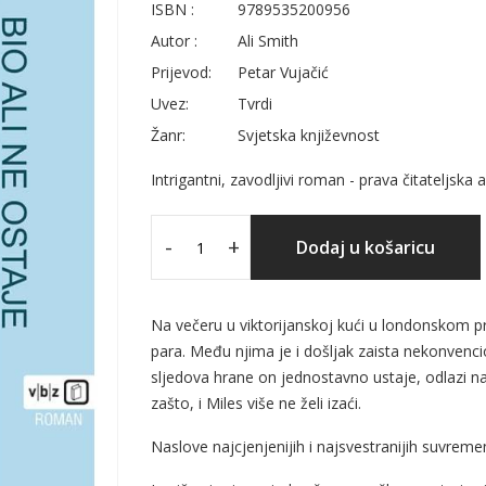
ISBN :
9789535200956
Autor :
Ali Smith
Prijevod:
Petar Vujačić
Uvez:
Tvrdi
Žanr:
Svjetska književnost
Intrigantni, zavodljivi roman - prava čitateljska 
-
+
Dodaj u košaricu
Na večeru u viktorijanskoj kući u londonskom p
para. Među njima je i došljak zaista nekonven
sljedova hrane on jednostavno ustaje, odlazi na
zašto, i Miles više ne želi izaći.
Naslove najcjenjenijih i najsvestranijih suvremen