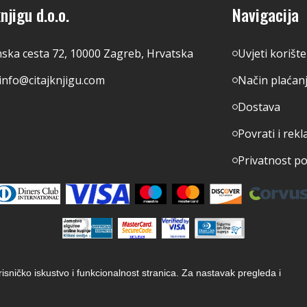
njigu d.o.o.
Navigacija
nska cesta 72, 10000 Zagreb, Hrvatska
Uvjeti korišt
info@citajknjigu.com
Način plaćan
Dostava
Povrati i rekl
Privatnost p
orisničko iskustvo i funkcionalnost stranica. Za nastavak pregleda i