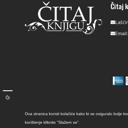
Čitaj k
Lašći
Email:
Ova stranica koristi kolačiće kako bi se osiguralo bolje k
korištenje kliknite "Slažem se".
Copyright © 2026 Čitaj Knjigu