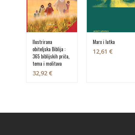
Ilustrirana
Marx i lutka
obiteljska Biblija :
12,61 €
365 biblijskih priča,
tema i molitava
32,92 €