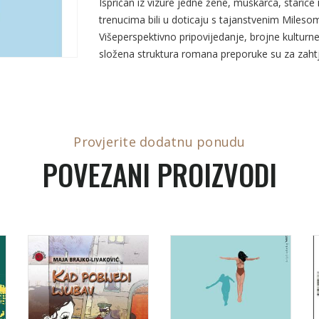
Ispričan iz vizure jedne žene, muškarca, starice
trenucima bili u doticaju s tajanstvenim Milesom 
Višeperspektivno pripovijedanje, brojne kulturne,
složena struktura romana preporuke su za zahtj
Provjerite dodatnu ponudu
POVEZANI PROIZVODI