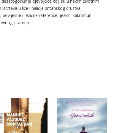
 i desetogodišnje djevojčice koji su u nekim životnim
iscrtavaju lice i naličje britanskog društva.
 povijesne i jezične reference, jezični kalamburi i
evnog čitatelja.