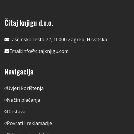
Čitaj knjigu d.o.o.
Lašćinska cesta 72, 10000 Zagreb, Hrvatska
Email:
info@citajknjigu.com
Navigacija
Uvjeti korištenja
Način plaćanja
Dostava
Povrati i reklamacije