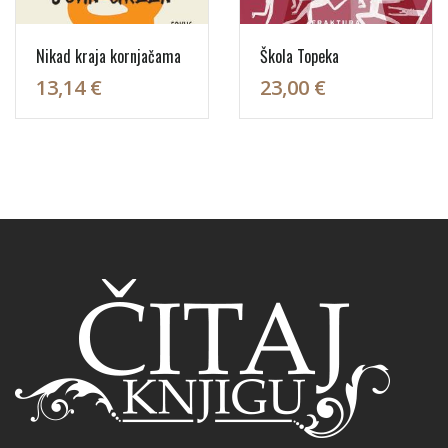
Nikad kraja kornjačama
Škola Topeka
13,14 €
23,00 €