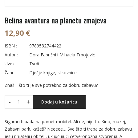
Belina avantura na planetu zmajeva
12,90 €
ISBN :
9789532744422
Autor :
Dora Fabrični i Mihaela Trbojević
Uvez:
Tvrdi
Žanr:
Dječje knjige, slikovnice
Znaš li što ti je sve potrebno za dobru zabavu?
-
+
Dodaj u košaricu
Sigurno ti pada na pamet mobitel. Ali ne, nije to. Kino, muzej,
Zabavni park, kažeš? Neeeee… Sve što ti treba za dobru zabavu
jesu prijatelji i obitelj, uključujući četveronožna stvorenja. A