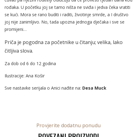
rođaka. U početku joj se tamo ništa ne sviđa i jedva čeka vratiti
se kući.
Mora se rano buditi i raditi, životinje smrde, a I društvo
joj nije zanimljivo. No, tada upozna jednoga dječaka i sve se
promijeni…
Priča je pogodna za početnike u čitanju;
velika, lako
čitljiva slova.
Za dob od 6 do 12 godina
Ilustracije: Ana Košir
Sve nastavke serijala o Anici nađite na:
Desa Muck
Provjerite dodatnu ponudu
POVEZANI PROIZVODI