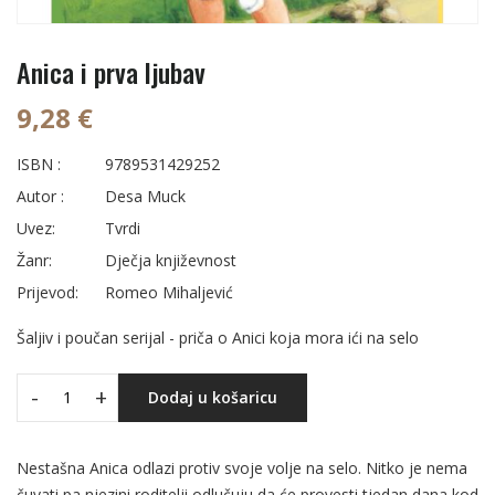
Anica i prva ljubav
9,28 €
ISBN :
9789531429252
Autor :
Desa Muck
Uvez:
Tvrdi
Žanr:
Dječja književnost
Prijevod:
Romeo Mihaljević
Šaljiv i poučan serijal - priča o Anici koja mora ići na selo
-
+
Dodaj u košaricu
Nestašna Anica odlazi protiv svoje volje na selo. Nitko je nema
čuvati pa njezini roditelji odlučuju da će provesti tjedan dana kod