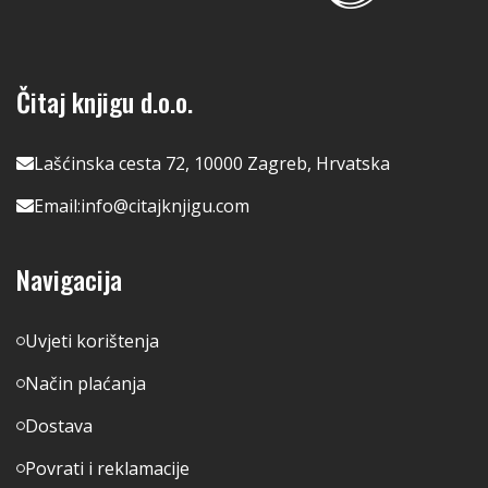
Čitaj knjigu d.o.o.
Lašćinska cesta 72, 10000 Zagreb, Hrvatska
Email:
info@citajknjigu.com
Navigacija
Uvjeti korištenja
Način plaćanja
Dostava
Povrati i reklamacije