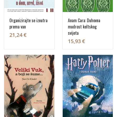
Organizirajte se iznutra
Anam Cara: Duhovna
prema van
mudrost keltskog
svijeta
21,24 €
15,93 €