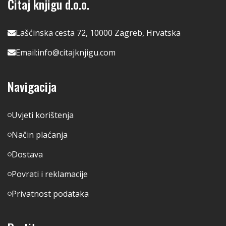
Čitaj knjigu d.o.o.
Lašćinska cesta 72, 10000 Zagreb, Hrvatska
Email:
info@citajknjigu.com
Navigacija
Uvjeti korištenja
Način plaćanja
Dostava
Povrati i reklamacije
Privatnost podataka