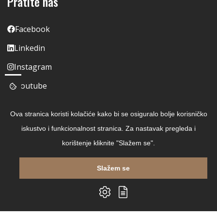
Pratite nas
Facebook
Linkedin
Instagram
Youtube
Ova stranica koristi kolačiće kako bi se osiguralo bolje korisničko
iskustvo i funkcionalnost stranica. Za nastavak pregleda i
korištenje kliknite "Slažem se".
Slažem se
Copyright © 2026 Čitaj Knjigu
Izrada web shopa