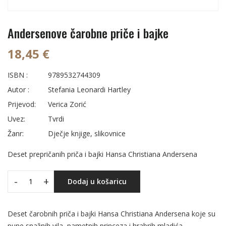
Andersenove čarobne priče i bajke
18,45 €
ISBN :
9789532744309
Autor :
Stefania Leonardi Hartley
Prijevod:
Verica Zorić
Uvez:
Tvrdi
Žanr:
Dječje knjige, slikovnice
Deset prepričanih priča i bajki Hansa Christiana Andersena
-
+
Dodaj u košaricu
Deset čarobnih priča i bajki Hansa Christiana Andersena koje su
pune snažnih vila, pametnih princeza i hrabrih mladića