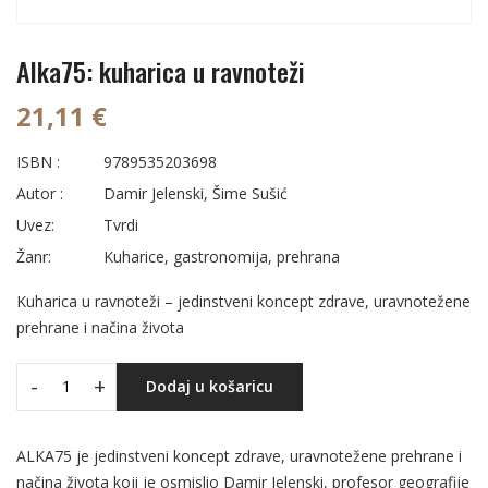
Alka75: kuharica u ravnoteži
21,11 €
ISBN :
9789535203698
Autor :
Damir Jelenski, Šime Sušić
Uvez:
Tvrdi
Žanr:
Kuharice, gastronomija, prehrana
Kuharica u ravnoteži – jedinstveni koncept zdrave, uravnotežene
prehrane i načina života
-
+
Dodaj u košaricu
ALKA75 je jedinstveni koncept zdrave, uravnotežene prehrane i
načina života koji je osmislio Damir Jelenski, profesor geografije