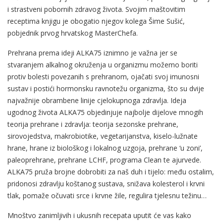
i strastveni pobornih zdravog života. Svojim maštovitim
receptima knjigu je obogatio njegov kolega Šime Sušić,
pobjednik prvog hrvatskog MasterChefa.
Prehrana prema ideji ALKA75 iznimno je važna jer se
stvaranjem alkalnog okruženja u organizmu možemo boriti
protiv bolesti povezanih s prehranom, ojačati svoj imunosni
sustav i postići hormonsku ravnotežu organizma, što su dvije
najvažnije obrambene linije cjelokupnoga zdravlja. Ideja
ugodnog života ALKA75 objedinjuje najbolje dijelove mnogih
teorija prehrane i zdravlja: teorija sezonske prehrane,
sirovojedstva, makrobiotike, vegetarijanstva, kiselo-lužnate
hrane, hrane iz biološkog i lokalnog uzgoja, prehrane ‘u zoni’,
paleoprehrane, prehrane LCHF, programa Clean te ajurvede.
ALKA75 pruža brojne dobrobiti za naš duh i tijelo: među ostalim,
pridonosi zdravlju koštanog sustava, snižava kolesterol i krvni
tlak, pomaže očuvati srce i krvne žile, regulira tjelesnu težinu…
Mnoštvo zanimljivih i ukusnih recepata uputit će vas kako