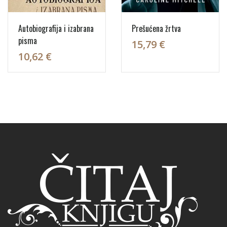
Autobiografija i izabrana
Prešućena žrtva
pisma
15,79 €
10,62 €