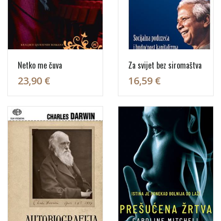
Netko me čuva
Za svijet bez siromaštva
23,90 €
16,59 €