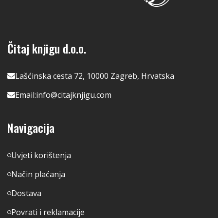
Čitaj knjigu d.o.o.
Lašćinska cesta 72, 10000 Zagreb, Hrvatska
Email:
info@citajknjigu.com
Navigacija
Uvjeti korištenja
Način plaćanja
Dostava
Povrati i reklamacije