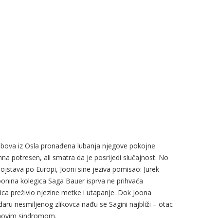
robova iz Osla pronađena lubanja njegove pokojne
na potresen, ali smatra da je posrijedi slučajnost. No
ojstava po Europi, Jooni sine jeziva pomisao: Jurek
Joonina kolegica Saga Bauer isprva ne prihvaća
jica preživio njezine metke i utapanje. Dok Joona
daru nesmiljenog zlikovca nađu se Sagini najbliži – otac
ownovim sindromom.