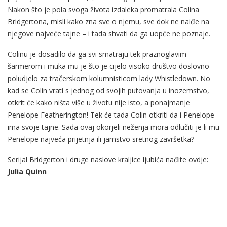
Nakon što je pola svoga života izdaleka promatrala Colina
Bridgertona, misli kako zna sve o njemu, sve dok ne naiđe na
njegove najveće tajne – i tada shvati da ga uopće ne poznaje.
Colinu je dosadilo da ga svi smatraju tek praznoglavim
šarmerom i muka mu je što je cijelo visoko društvo doslovno
poludjelo za tračerskom kolumnisticom lady Whistledown. No
kad se Colin vrati s jednog od svojih putovanja u inozemstvo,
otkrit će kako ništa više u životu nije isto, a ponajmanje
Penelope Featherington! Tek će tada Colin otkriti da i Penelope
ima svoje tajne. Sada ovaj okorjeli neženja mora odlučiti je li mu
Penelope najveća prijetnja ili jamstvo sretnog završetka?
Serijal Bridgerton i druge naslove kraljice ljubića nađite ovdje:
Julia Quinn