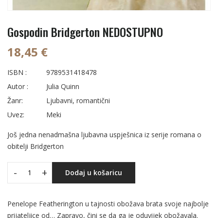
Gospodin Bridgerton NEDOSTUPNO
18,45 €
ISBN :
9789531418478
Autor :
Julia Quinn
Žanr:
Ljubavni, romantični
Uvez:
Meki
Još jedna nenadmašna ljubavna uspješnica iz serije romana o
obitelji Bridgerton
-
+
Dodaj u košaricu
Penelope Featherington u tajnosti obožava brata svoje najbolje
prijateljice od… Zapravo, čini se da ga je oduvijek obožavala.