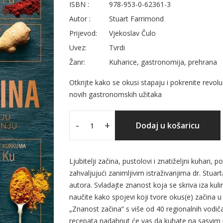
ISBN :
978-953-0-62361-3
Autor :
Stuart Farrimond
Prijevod:
Vjekoslav Čulo
Uvez:
Tvrdi
Žanr:
Kuharice, gastronomija, prehrana
Otkrijte kako se okusi stapaju i pokrenite revolu
novih gastronomskih užitaka
-
+
Dodaj u košaricu
Ljubitelji začina, pustolovi i znatiželjni kuhari
zahvaljujući zanimljivim istraživanjima dr. Stua
autora. Svladajte znanost koja se skriva iza kul
naučite kako spojevi koji tvore okus(e) začina 
„Znanost začina“ s više od 40 regionalnih vodiča 
recepata nadahnut će vas da kuhate na sasvim 