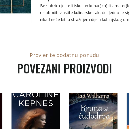
Bez obzira jeste li iskusan kuhar(ica) ili amater
osloboditi vlastite kulinarske talente. Jedno je 
nikad neće biti u stražnjem dijelu kuhinjskog or
Provjerite dodatnu ponudu
POVEZANI PROIZVODI