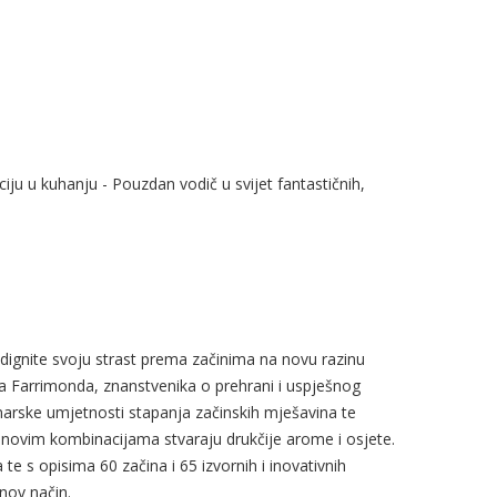
ciju u kuhanju - Pouzdan vodič u svijet fantastičnih,
, podignite svoju strast prema začinima na novu razinu
rta Farrimonda, znanstvenika o prehrani i uspješnog
inarske umjetnosti stapanja začinskih mješavina te
u novim kombinacijama stvaraju drukčije arome i osjete.
te s opisima 60 začina i 65 izvornih i inovativnih
nov način.