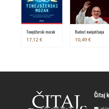
Tinejdžerski mozak
Radost naviještanja
17,12 €
10,49 €
Čitaj k
Lašći