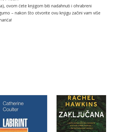
(ka), ovom ćete knjigom biti nadahnuti i ohrabreni
sigurno – nakon što otvorite ovu knjigu začini vam više
marića!