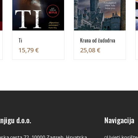
Ti
Kruna od čudodrva
15,79 €
25,08 €
njigu d.o.o.
Navigacija
nska cesta 72, 10000 Zagreb, Hrvatska
Uvjeti korišt