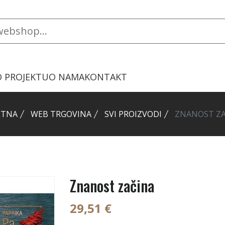
O PROJEKTU
O NAMA
KONTAKT
ETNA
WEB TRGOVINA
SVI PROIZVODI
ZNANOST ZA
Znanost začina
29,51 €