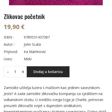
Zlikovac početnik
19,90 €
ISBN :
9789531437387
Autor :
John Scalzi
Prijevod:
Ira Martinović
Uvez:
Meki
-
+
Dodaj u košaricu
Zamislite učitelja luzera s mačkom kao jedinim saveznikom.
Jeste? A sada zamislite zlikovačku kompaniju sa sjedištem na
vulkanskom otoku. U središtu svega toga je Charlie, primoran
preuzeti zlikovački svijet s dupinskim sindikatom,
hiperinteligentnim mačkama i hrabrim saveznicima. Dobro došli