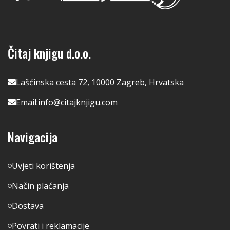
Čitaj knjigu d.o.o.
Lašćinska cesta 72, 10000 Zagreb, Hrvatska
Email:
info@citajknjigu.com
Navigacija
Uvjeti korištenja
Način plaćanja
Dostava
Povrati i reklamacije