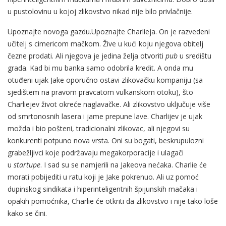
u pustolovinu u kojoj zlikovstvo nikad nije bilo privlačnije.
Upoznajte novoga gazdu.Upoznajte Charlieja. On je razvedeni
učitelj s cimericom mačkom. Žive u kući koju njegova obitelj
čezne prodati. Ali njegova je jedina želja otvoriti
pub
u središtu
grada. Kad bi mu banka samo odobrila kredit. A onda mu
otuđeni ujak Jake oporučno ostavi zlikovačku kompaniju (sa
sjedištem na pravom pravcatom vulkanskom otoku), što
Charliejev život okreće naglavačke. Ali zlikovstvo uključuje više
od smrtonosnih lasera i jame prepune lave. Charlijev je ujak
možda i bio pošteni, tradicionalni zlikovac, ali njegovi su
konkurenti potpuno nova vrsta. Oni su bogati, beskrupulozni
grabežljivci koje podržavaju megakorporacije i ulagači
u
startupe
. I sad su se namjerili na Jakeova nećaka. Charlie će
morati pobijediti u ratu koji je Jake pokrenuo. Ali uz pomoć
dupinskog sindikata i hiperinteligentnih špijunskih mačaka i
opakih pomoćnika, Charlie će otkriti da zlikovstvo i nije tako loše
kako se čini.