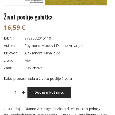
Život poslije gubitka
16,59 €
ISBN :
9789532015119
Autor :
Raymond Moody i Dianne Arcangel
Prijevod:
Aleksandra Mihaljević
Uvez:
Meki
Žanr:
Publicistika
Kako pronaći nadu u životu poslije života
-
+
Dodaj u košaricu
U suradnji s Dianne Arcangel (bivšom direktoricom jednoga
od
Elisabeth Kübler-Ross
centara), Moody, autors knjige "Život