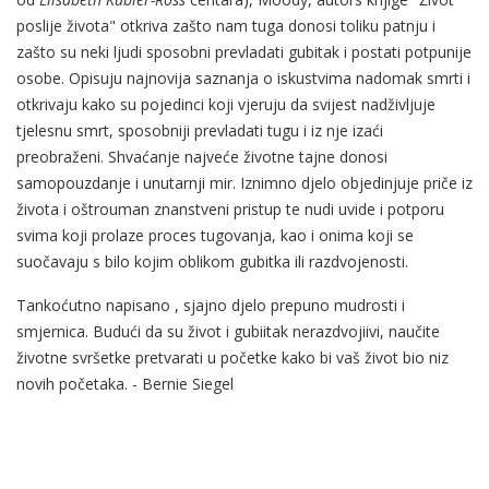
poslije života" otkriva zašto nam tuga donosi toliku patnju i
zašto su neki ljudi sposobni prevladati gubitak i postati potpunije
osobe. Opisuju najnovija saznanja o iskustvima nadomak smrti i
otkrivaju kako su pojedinci koji vjeruju da svijest nadživljuje
tjelesnu smrt, sposobniji prevladati tugu i iz nje izaći
preobraženi. Shvaćanje najveće životne tajne donosi
samopouzdanje i unutarnji mir. Iznimno djelo objedinjuje priče iz
života i oštrouman znanstveni pristup te nudi uvide i potporu
svima koji prolaze proces tugovanja, kao i onima koji se
suočavaju s bilo kojim oblikom gubitka ili razdvojenosti.
Tankoćutno napisano , sjajno djelo prepuno mudrosti i
smjernica. Budući da su život i gubiitak nerazdvojiivi, naučite
životne svršetke pretvarati u početke kako bi vaš život bio niz
novih početaka. - Bernie Siegel