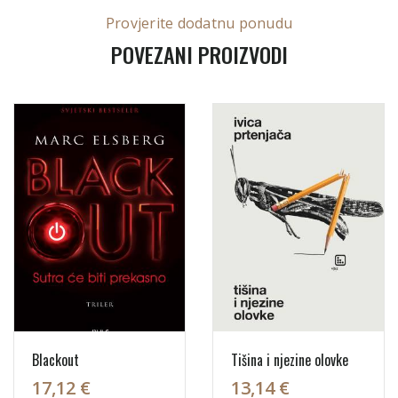
Provjerite dodatnu ponudu
POVEZANI PROIZVODI
Blackout
Tišina i njezine olovke
17,12 €
13,14 €