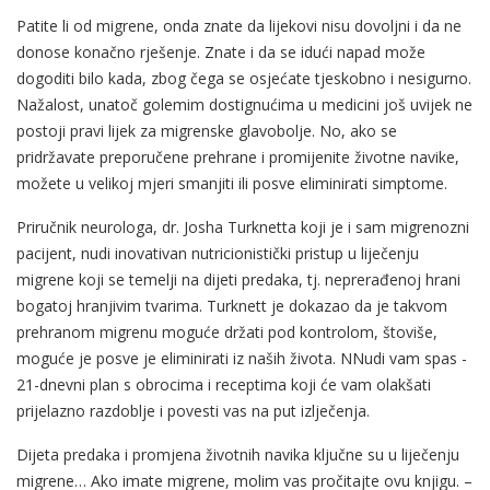
Patite li od migrene, onda znate da lijekovi nisu dovoljni i da ne
donose konačno rješenje. Znate i da se idući napad može
dogoditi bilo kada, zbog čega se osjećate tjeskobno i nesigurno.
Nažalost, unatoč golemim dostignućima u medicini još uvijek ne
postoji pravi lijek za migrenske glavobolje. No, ako se
pridržavate preporučene prehrane i promijenite životne navike,
možete u velikoj mjeri smanjiti ili posve eliminirati simptome.
Priručnik neurologa, dr. Josha Turknetta koji je i sam migrenozni
pacijent, nudi inovativan nutricionistički pristup u liječenju
migrene koji se temelji na dijeti predaka, tj. neprerađenoj hrani
bogatoj hranjivim tvarima. Turknett je dokazao da je takvom
prehranom migrenu moguće držati pod kontrolom, štoviše,
moguće je posve je eliminirati iz naših života. NNudi vam spas -
21-dnevni plan s obrocima i receptima koji će vam olakšati
prijelazno razdoblje i povesti vas na put izlječenja.
Dijeta predaka i promjena životnih navika ključne su u liječenju
migrene… Ako imate migrene, molim vas pročitajte ovu knjigu. –