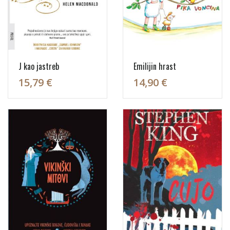
J kao jastreb
Emilijin hrast
15,79 €
14,90 €