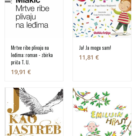
Mrtve ribe plivaju na
Ja! Ja mogu sam!
leđima: roman - zbirka
11,81 €
priča T. U.
19,91 €