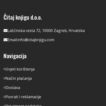
Čitaj knjigu d.o.o.
Lašćinska cesta 72, 10000 Zagreb, Hrvatska
Email:
info@citajknjigu.com
Navigacija
Uvjeti korištenja
Način plaćanja
Dostava
Povrati i reklamacije
Privatnost podataka