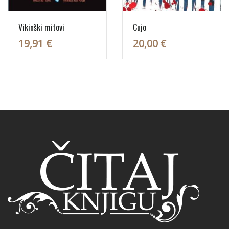
Vikinški mitovi
Cujo
19,91 €
20,00 €