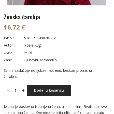
Zimska čarolija
16,72 €
ISBN :
978-953-49026-2-2
Autor :
Rosie Kugli
Uvez:
Meki
Žanr:
Ljubavni, romantični
Svi mi zaslužujemo ljubav - iskrenu, beskompromisnu i -
čarobnu
-
+
Dodaj u košaricu
Jelena je poslovno ispunjena žena, ali u njezinm životu nije sve
kako bi ona željela. Sve njezine prijateljice već odavno guraju