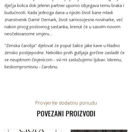
dječja kolica dok Jelenin partner uporno izbjegava temu braka i
budućnosti. Kada jednoga dana u njezin život bane mladi
znanstvenik Damir Demark, život samosvjesne novinarke, već
nakon prvog poslovnog sastanka, krenut će u sasvim novom
neočekivanome smjeru…
"Zimska čarolija" djelovat će poput šalice jake kave u hladno
zimsko poslijepodne. Nekoliko prvih gutljaja gorčine zasladit će
se neupitnom činjenicom - svi mi zaslužujemo ljubav. Iskrenu,
beskompromisnu - čarobnu.
Provjerite dodatnu ponudu
POVEZANI PROIZVODI