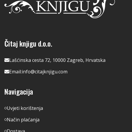
Čitaj knjigu d.o.o.
Lašćinska cesta 72, 10000 Zagreb, Hrvatska
Email:
info@citajknjigu.com
Navigacija
Uvjeti korištenja
Način plaćanja
Dostava