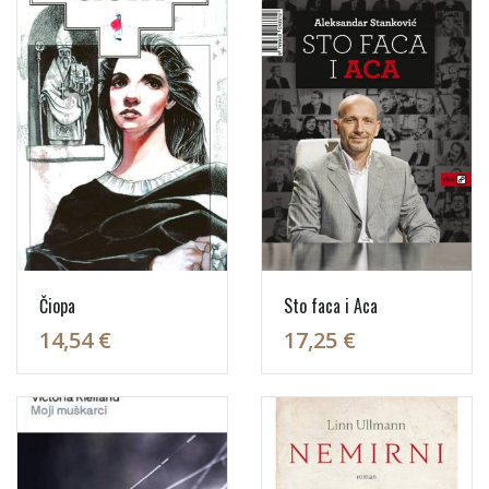
Čiopa
Sto faca i Aca
14,54 €
17,25 €