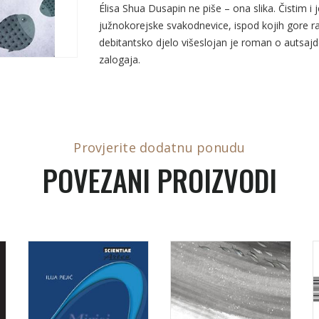
Élisa Shua Dusapin ne piše – ona slika. Čistim 
južnokorejske svakodnevice, ispod kojih gore ra
debitantsko djelo višeslojan je roman o autsajd
zalogaja.
Provjerite dodatnu ponudu
POVEZANI PROIZVODI