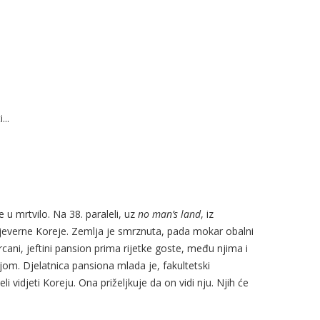
...
e u mrtvilo. Na 38. paraleli, uz
no man’s land
, iz
jeverne Koreje. Zemlja je smrznuta, pada mokar obalni
Otrcani, jeftini pansion prima rijetke goste, među njima i
ijom. Djelatnica pansiona mlada je, fakultetski
 vidjeti Koreju. Ona priželjkuje da on vidi nju. Njih će