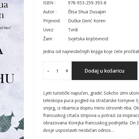
ISBN :
978-953-259-393-8
Autor :
Élisa Shua Dusapin
Prijevod:
Duška Gerić Koren
Uvez:
Tvrdi
Žanr:
Svjetska književnost
Jedna od najneobičnijih knjiga koje ćete pročitati
-
+
Dodaj u košaricu
Ljeti turistički napučen, gradić Sokcho zimi uton
teleskopa puca pogled na stražarske tornjeve S
snijeg, iz ribarnica dopiru mirisi otrovnih riba. 
francuskog crtača stripova u potrazi za inspirac
obrazovana Korejka francuskog podrijetla. On želi
dvoje uspostaviti neobičan odnos…