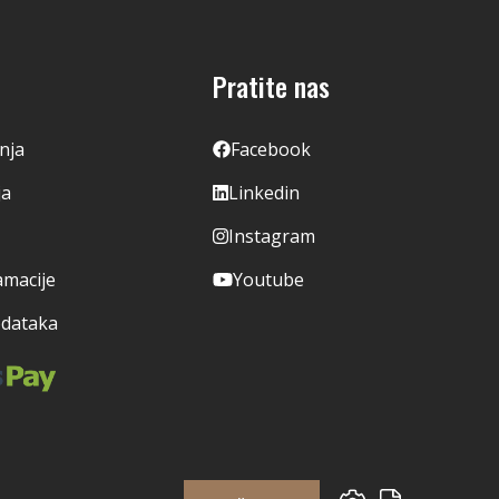
Pratite nas
enja
Facebook
ja
Linkedin
Instagram
amacije
Youtube
odataka