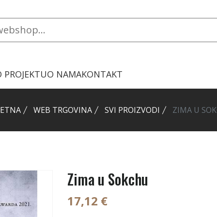
O PROJEKTU
O NAMA
KONTAKT
ETNA
WEB TRGOVINA
SVI PROIZVODI
ZIMA U SO
Zima u Sokchu
17,12 €