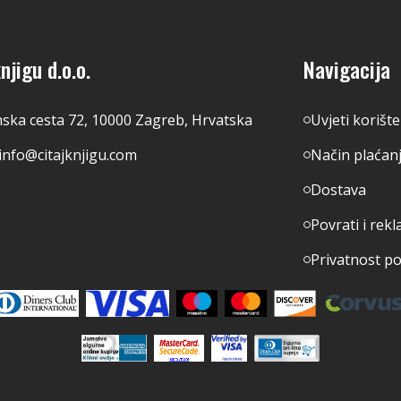
njigu d.o.o.
Navigacija
nska cesta 72, 10000 Zagreb, Hrvatska
Uvjeti korišt
info@citajknjigu.com
Način plaćan
Dostava
Povrati i rekl
Privatnost p