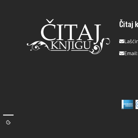
Čitaj k
Lašći
Email: