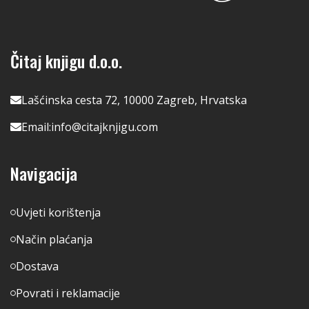
Čitaj knjigu d.o.o.
Lašćinska cesta 72, 10000 Zagreb, Hrvatska
Email:
info@citajknjigu.com
Navigacija
Uvjeti korištenja
Način plaćanja
Dostava
Povrati i reklamacije