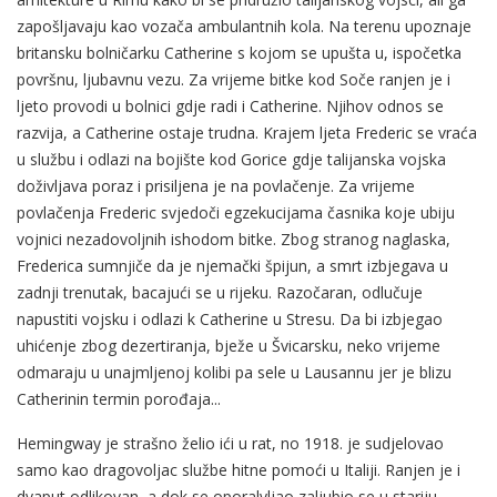
zapošljavaju kao vozača ambulantnih kola. Na terenu upoznaje
britansku bolničarku Catherine s kojom se upušta u, ispočetka
površnu, ljubavnu vezu. Za vrijeme bitke kod Soče ranjen je i
ljeto provodi u bolnici gdje radi i Catherine. Njihov odnos se
razvija, a Catherine ostaje trudna. Krajem ljeta Frederic se vraća
u službu i odlazi na bojište kod Gorice gdje talijanska vojska
doživljava poraz i prisiljena je na povlačenje. Za vrijeme
povlačenja Frederic svjedoči egzekucijama časnika koje ubiju
vojnici nezadovoljnih ishodom bitke. Zbog stranog naglaska,
Frederica sumnjiče da je njemački špijun, a smrt izbjegava u
zadnji trenutak, bacajući se u rijeku. Razočaran, odlučuje
napustiti vojsku i odlazi k Catherine u Stresu. Da bi izbjegao
uhićenje zbog dezertiranja, bježe u Švicarsku, neko vrijeme
odmaraju u unajmljenoj kolibi pa sele u Lausannu jer je blizu
Catherinin termin porođaja...
Hemingway je strašno želio ići u rat, no 1918. je sudjelovao
samo kao dragovoljac službe hitne pomoći u Italiji. Ranjen je i
dvaput odlikovan, a dok se oporalvljao zaljubio se u stariju