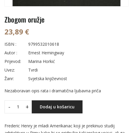
Zbogom oružje
23,89 €
ISBN :
9799532010618
Autor :
Ernest Hemingway
Prijevod:
Marina Horkić
Uvez:
Tvrdi
Žanr:
Svjetska književnost
Nezaboravan opis rata i dramatična ljubavna priča
-
+
Dodaj u košaricu
Frederic Henry je mladi Amerikanac koji je prekinuo studij
arhitekture u Rimu kako bi se pridružio talijanskog vojsci, ali ga