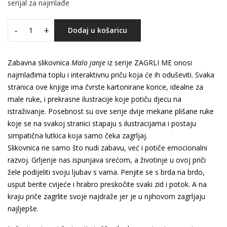
serijal za najmlađe
-
+
Dodaj u košaricu
Zabavna slikovnica
Malo janje
iz serije ZAGRLI ME onosi
najmlađima toplu i interaktivnu priču koja će ih oduševiti. Svaka
stranica ove knjige ima čvrste kartonirane korice, idealne za
male ruke, i prekrasne ilustracije koje potiču djecu na
istraživanje. Posebnost su ove serije dvije mekane plišane ruke
koje se na svakoj stranici stapaju s ilustracijama i postaju
simpatična lutkica koja samo čeka zagrljaj.
Slikovnica ne samo što nudi zabavu, već i potiče emocionalni
razvoj. Grljenje nas ispunjava srećom, a životinje u ovoj priči
žele podijeliti svoju ljubav s vama. Penjite se s brda na brdo,
usput berite cvijeće i hrabro preskočite svaki zid i potok. A na
kraju priče zagrlite svoje najdraže jer je u njihovom zagrljaju
najljepše.