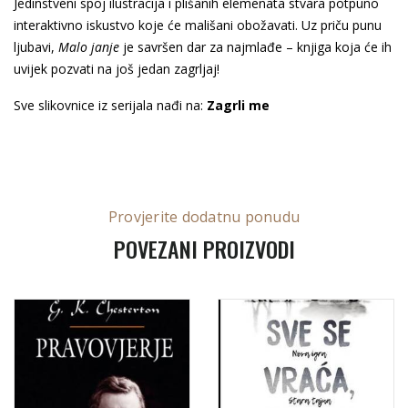
Jedinstveni spoj ilustracija i plišanih elemenata stvara potpuno
interaktivno iskustvo koje će mališani obožavati. Uz priču punu
ljubavi,
Malo janje
je savršen dar za najmlađe – knjiga koja će ih
uvijek pozvati na još jedan zagrljaj!
Sve slikovnice iz serijala nađi na:
Zagrli me
Provjerite dodatnu ponudu
POVEZANI PROIZVODI