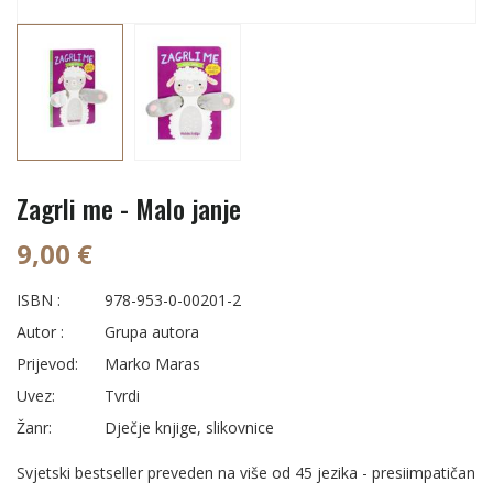
Zagrli me - Malo janje
9,00 €
ISBN :
978-953-0-00201-2
Autor :
Grupa autora
Prijevod:
Marko Maras
Uvez:
Tvrdi
Žanr:
Dječje knjige, slikovnice
Svjetski bestseller preveden na više od 45 jezika - presiimpatičan