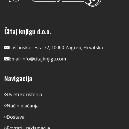
Čitaj knjigu d.o.o.
Lašćinska cesta 72, 10000 Zagreb, Hrvatska
Email:
info@citajknjigu.com
Navigacija
Uvjeti korištenja
Način plaćanja
Dostava
Povrati i reklamacije