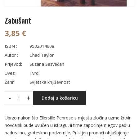
Zabušant
3,85 €
ISBN :
9532014608
Autor :
Chad Taylor
Prijevod:
Suzana Sesvečan
Uvez:
Tvrdi
Žanr:
Svjetska književnost
-
+
Dodaj u košaricu
Ubrzo nakon što Ellersilie Penrose s mjesta zločina uzme žrtvin
novčanik bude uvučen u istragu, ii time započinje njegov pad u
nadrealno, groteskno podzemlje. Prisiljen pronaći objašnjenje