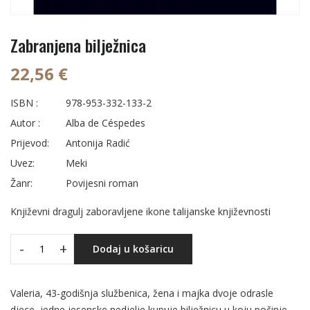
Zabranjena bilježnica
22,56 €
ISBN :
978-953-332-133-2
Autor :
Alba de Céspedes
Prijevod:
Antonija Radić
Uvez:
Meki
Žanr:
Povijesni roman
Književni dragulj zaboravljene ikone talijanske književnosti
-
+
Dodaj u košaricu
Valeria, 43-godišnja službenica, žena i majka dvoje odrasle
djece, jedne jesenske nedjelje kupuje bilježnicu u koju počinje