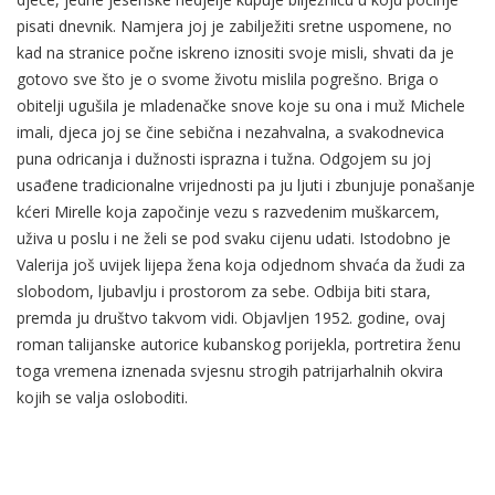
pisati dnevnik. Namjera joj je zabilježiti sretne uspomene, no
kad na stranice počne iskreno iznositi svoje misli, shvati da je
gotovo sve što je o svome životu mislila pogrešno. Briga o
obitelji ugušila je mladenačke snove koje su ona i muž Michele
imali, djeca joj se čine sebična i nezahvalna, a svakodnevica
puna odricanja i dužnosti isprazna i tužna. Odgojem su joj
usađene tradicionalne vrijednosti pa ju ljuti i zbunjuje ponašanje
kćeri Mirelle koja započinje vezu s razvedenim muškarcem,
uživa u poslu i ne želi se pod svaku cijenu udati. Istodobno je
Valerija još uvijek lijepa žena koja odjednom shvaća da žudi za
slobodom, ljubavlju i prostorom za sebe. Odbija biti stara,
premda ju društvo takvom vidi. Objavljen 1952. godine, ovaj
roman talijanske autorice kubanskog porijekla, portretira ženu
toga vremena iznenada svjesnu strogih patrijarhalnih okvira
kojih se valja osloboditi.