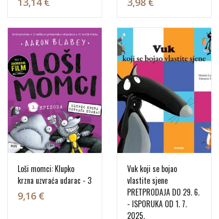
13,14 €
3,98 €
Loši momci: Klupko
Vuk koji se bojao
krzna uzvraća udarac - 3
vlastite sjene
PRETPRODAJA DO 29. 6.
9,16 €
- ISPORUKA OD 1. 7.
2025.