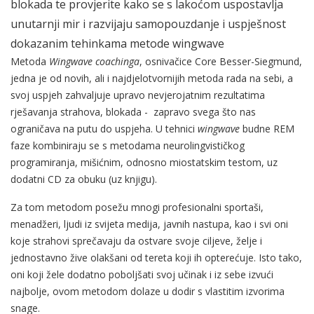
blokada te provjerite kako se s lakoćom uspostavlja
unutarnji mir i razvijaju samopouzdanje i uspješnost
dokazanim tehinkama metode wingwave
Metoda
Wingwave coachinga
, osnivačice Core Besser-Siegmund,
jedna je od novih, ali i najdjelotvornijih metoda rada na sebi, a
svoj uspjeh zahvaljuje upravo nevjerojatnim rezultatima
rješavanja strahova, blokada - zapravo svega što nas
ograničava na putu do uspjeha. U tehnici
wingwave
budne REM
faze kombiniraju se s metodama neurolingvističkog
programiranja, mišićnim, odnosno miostatskim testom, uz
dodatni CD za obuku (uz knjigu).
Za tom metodom posežu mnogi profesionalni sportaši,
menadžeri, ljudi iz svijeta medija, javnih nastupa, kao i svi oni
koje strahovi sprečavaju da ostvare svoje ciljeve, želje i
jednostavno žive olakšani od tereta koji ih opterećuje. Isto tako,
oni koji žele dodatno poboljšati svoj učinak i iz sebe izvući
najbolje, ovom metodom dolaze u dodir s vlastitim izvorima
snage.