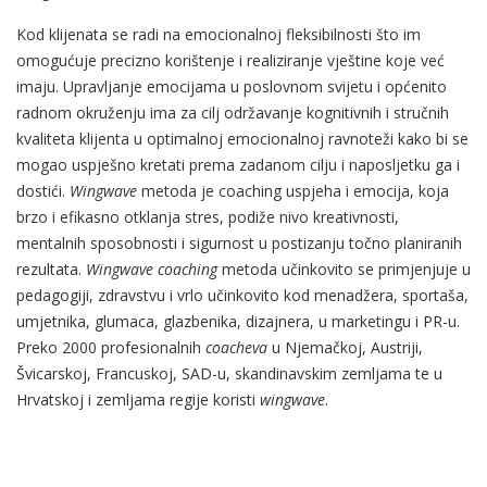
Kod klijenata se radi na emocionalnoj fleksibilnosti što im
omogućuje precizno korištenje i realiziranje vještine koje već
imaju. Upravljanje emocijama u poslovnom svijetu i općenito
radnom okruženju ima za cilj održavanje kognitivnih i stručnih
kvaliteta klijenta u optimalnoj emocionalnoj ravnoteži kako bi se
mogao uspješno kretati prema zadanom cilju i naposljetku ga i
dostići.
Wingwave
metoda je coaching uspjeha i emocija, koja
brzo i efikasno otklanja stres, podiže nivo kreativnosti,
mentalnih sposobnosti i sigurnost u postizanju točno planiranih
rezultata.
Wingwave
coaching
metoda učinkovito se primjenjuje u
pedagogiji, zdravstvu i vrlo učinkovito kod menadžera, sportaša,
umjetnika, glumaca, glazbenika, dizajnera, u marketingu i PR-u.
Preko 2000 profesionalnih
coacheva
u Njemačkoj, Austriji,
Švicarskoj, Francuskoj, SAD-u, skandinavskim zemljama te u
Hrvatskoj i zemljama regije koristi
wingwave
.