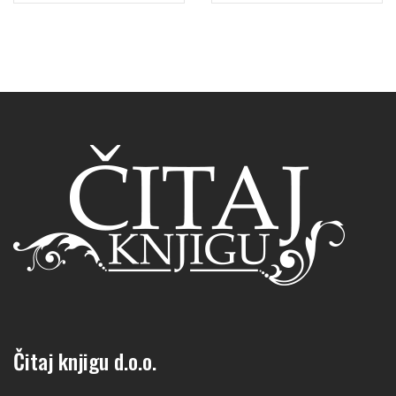
Čitaj knjigu d.o.o.