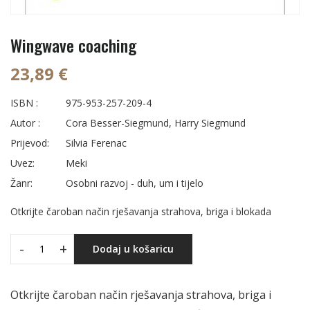
Wingwave coaching
23,89 €
ISBN :
975-953-257-209-4
Autor :
Cora Besser-Siegmund, Harry Siegmund
Prijevod:
Silvia Ferenac
Uvez:
Meki
Žanr:
Osobni razvoj - duh, um i tijelo
Otkrijte čaroban način rješavanja strahova, briga i blokada
-
+
Dodaj u košaricu
Otkrijte čaroban način rješavanja strahova, briga i