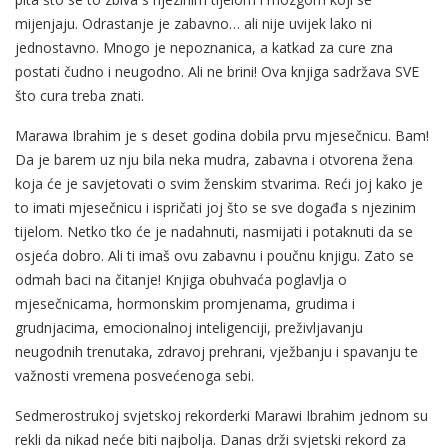
mijenjaju. Odrastanje je zabavno… ali nije uvijek lako ni
jednostavno. Mnogo je nepoznanica, a katkad za cure zna
postati čudno i neugodno. Ali ne brini! Ova knjiga sadržava SVE
što cura treba znati.
Marawa Ibrahim je s deset godina dobila prvu mjesečnicu. Bam!
Da je barem uz nju bila neka mudra, zabavna i otvorena žena
koja će je savjetovati o svim ženskim stvarima. Reći joj kako je
to imati mjesečnicu i ispričati joj što se sve događa s njezinim
tijelom. Netko tko će je nadahnuti, nasmijati i potaknuti da se
osjeća dobro. Ali ti imaš ovu zabavnu i poučnu knjigu. Zato se
odmah baci na čitanje! Knjiga obuhvaća poglavlja o
mjesečnicama, hormonskim promjenama, grudima i
grudnjacima, emocionalnoj inteligenciji, preživljavanju
neugodnih trenutaka, zdravoj prehrani, vježbanju i spavanju te
važnosti vremena posvećenoga sebi.
Sedmerostrukoj svjetskoj rekorderki Marawi Ibrahim jednom su
rekli da nikad neće biti najbolja. Danas drži svjetski rekord za