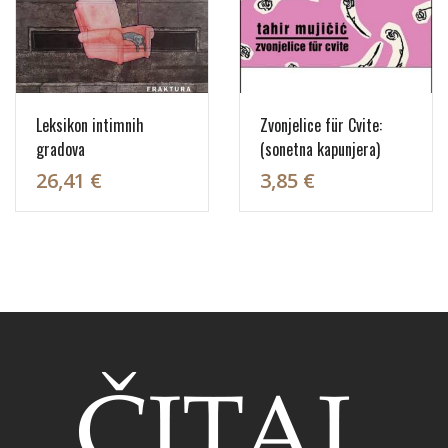
Leksikon intimnih
Zvonjelice für Cvite:
gradova
(sonetna kapunjera)
26,41 €
3,85 €