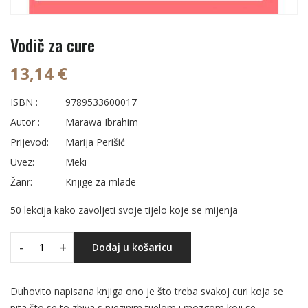
Vodič za cure
13,14 €
ISBN :
9789533600017
Autor :
Marawa Ibrahim
Prijevod:
Marija Perišić
Uvez:
Meki
Žanr:
Knjige za mlade
50 lekcija kako zavoljeti svoje tijelo koje se mijenja
-
+
Dodaj u košaricu
Duhovito napisana knjiga ono je što treba svakoj curi koja se
pita što se to zbiva s njezinim tijelom i mozgom koji se