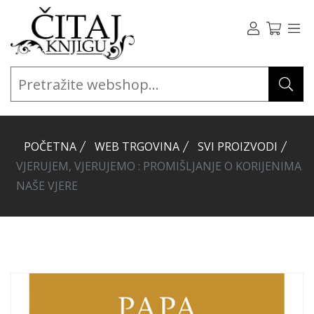
POČETNA
WEB TRGOVINA
SVI PROIZVODI
VJERUJEM, VJERUJEMO : PROMIŠLJANJE O KORIJENIMA
NAŠE VJERE