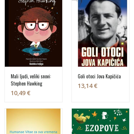
Mali ljudi, veliki snovi:
Goli otoci Jova Kapičića
Stephen Hawking
13,14 €
10,49 €