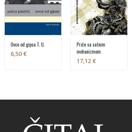
Ovce od gipsa T. U.
Priče sa satnim
mehanizmom
6,50 €
17,12 €