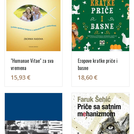
"Humanae Vitae" za sva
Ezopove kratke priče i
vremena
basne
15,93 €
18,60 €