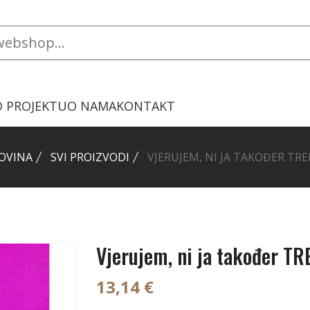
O PROJEKTU
O NAMA
KONTAKT
OVINA
SVI PROIZVODI
VJERUJEM, NI JA TAKOĐER 
Vjerujem, ni ja također
13,14 €