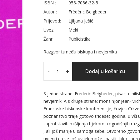
ISBN :
953-7056-32-5
Autor :
Frédéric Beigbeder
Prijevod:
Ljiljana Ješić
Uvez:
Meki
Žanr:
Publicistika
Razgvor između biskupa i nevjernika
-
+
Dodaj u košaricu
S jedne strane: Frédéric Beigbeder, pisac, nihilist
nevjernik. A s druge strane: monsinjor Jean-Mich
Francuske biskupske konferencije, čovjek Crkve 
poznanstvo traje gotovo trideset godina. Bivši uč
suprotstaviti mišljenja tijekom trogodišnjih razg
, ali još manje u samoga sebe. Otvoreno govori 
uvjeriti da se još uvijek može spasiti. Iako sup