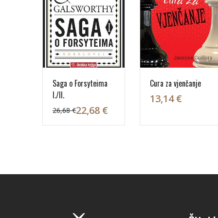
Saga o Forsyteima
Cura za vjenčanje
I./II.
13,14 €
22,68 €
26,68 €