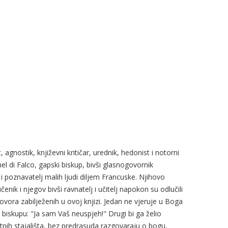
, agnostik, književni kritičar, urednik, hedonist i notorni
el di Falco, gapski biskup, bivši glasnogovornik
i poznavatelj malih ljudi diljem Francuske. Njihovo
enik i njegov bivši ravnatelj i učitelj napokon su odlučili
ovora zabilježenih u ovoj knjizi. Jedan ne vjeruje u Boga
biskupu: "Ja sam Vaš neuspjeh!" Drugi bi ga želio
rotnih stajališta, bez predrasuda razgovaraju o bogu,