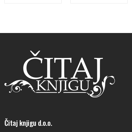
Čitaj knjigu d.o.o.