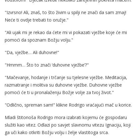
"Izvrsno! Ali, znaš, to što živim u spilji ne znači da sam zmaj!
Neće ti ovdje trebati to oružje."
"Ali ujak mi je rekao da ćete mi vi pokazati vježbe koje će mi
pomoći da spoznam Božju volju."
"Da, vježbe… Ali duhovne!"
"Hmmm… Što to znači ‘duhovne vježbe’?"
"Mačevanje, hodanje i trčanje su tjelesne vježbe. Meditacija,
razmatranje i molitva su duhovne vježbe. Duhovne vježbe
pomoći će ti u pronalaženju Božje volje za tvoj život."
"Odlično, spreman sam!" klikne Rodrigo vraćajući mač u korice.
Mladi štitonoša Rodrigo mora izabrati kojemu će gospodaru
služiti kao vitez. Odlazi po savjet slavnomu vitezu Ignaciju, koji
ga uči kako otkriti Božju volju i želje vlastitoga srca.