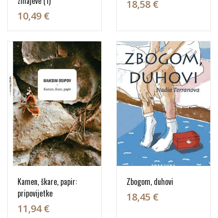
zmajeve (1)
18,58 €
10,49 €
Kamen, škare, papir:
Zbogom, duhovi
pripovijetke
18,45 €
11,94 €