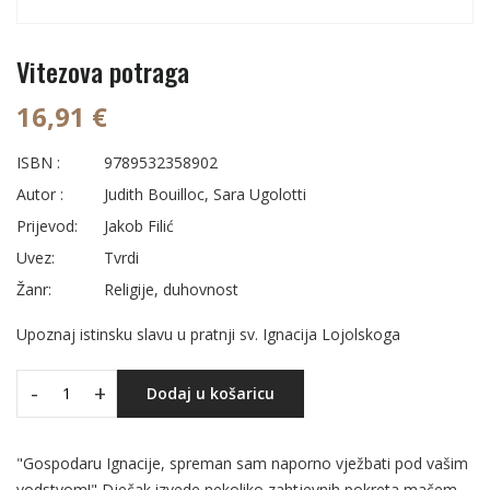
Vitezova potraga
16,91 €
ISBN :
9789532358902
Autor :
Judith Bouilloc, Sara Ugolotti
Prijevod:
Jakob Filić
Uvez:
Tvrdi
Žanr:
Religije, duhovnost
Upoznaj istinsku slavu u pratnji sv. Ignacija Lojolskoga
-
+
Dodaj u košaricu
"Gospodaru Ignacije, spreman sam naporno vježbati pod vašim
vodstvom!" Dječak izvede nekoliko zahtjevnih pokreta mačem.