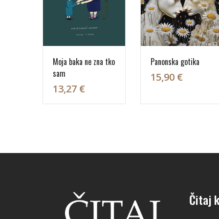
Moja baka ne zna tko
Panonska gotika
sam
15,90 €
13,27 €
Čitaj k