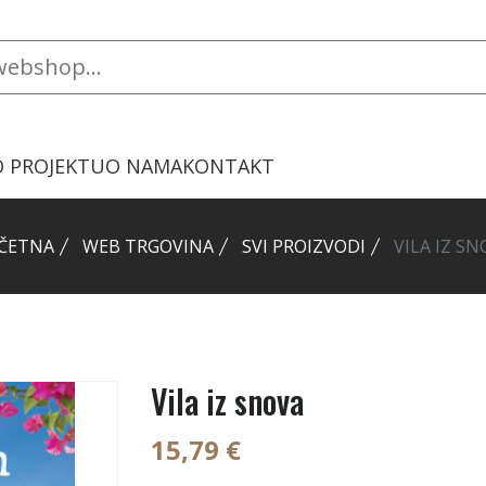
O PROJEKTU
O NAMA
KONTAKT
ČETNA
WEB TRGOVINA
SVI PROIZVODI
VILA IZ SN
Vila iz snova
15,79 €