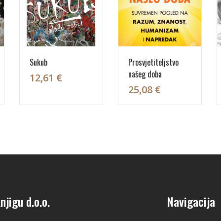
Sukub
Prosvjetiteljstvo
našeg doba
12,61 €
25,08 €
njigu d.o.o.
Navigacija