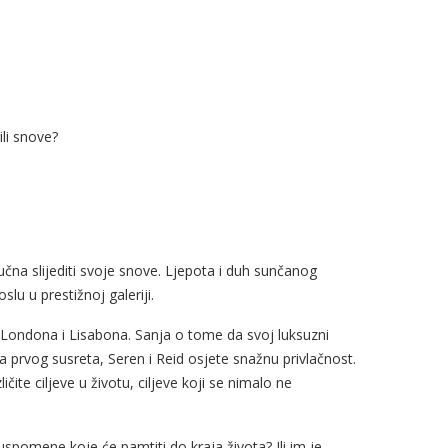
li snove?
učna slijediti svoje snove. Ljepota i duh sunčanog
u u prestižnoj galeriji.
Londona i Lisabona. Sanja o tome da svoj luksuzni
za prvog susreta, Seren i Reid osjete snažnu privlačnost.
ičite ciljeve u životu, ciljeve koji se nimalo ne
 uspomene koje će pamtiti do kraja života? Ili im je