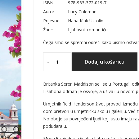
ISBN :
978-953-372-019-7
Autor :
Lucy Coleman
Prijevod:
Hana Klak Ustolin
Žanr:
Ljubavni, romantični
Čega smo se spremni odreći kako bismo ostvari
-
+
Dodaj u košaricu
Britanka Seren Maddison seli se u Portugal, odl
Lisabona odmah je osvoje, a uživa i u novom posl
Umjetnik Reid Henderson život provodi između 
dom pretvori u umjetničku školu i galeriju. Već 
No oboje su povrijeđeni ljudi koji usto imaju razl
podudaraju.
Mogu li zajedno uživati u ljetu sreće, stvarajući