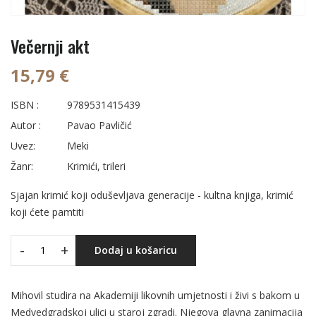
Večernji akt
15,79 €
ISBN :
9789531415439
Autor :
Pavao Pavličić
Uvez:
Meki
Žanr:
Krimići, trileri
Sjajan krimić koji oduševljava generacije - kultna knjiga, krimić
koji ćete pamtiti
-
+
Dodaj u košaricu
Mihovil studira na Akademiji likovnih umjetnosti i živi s bakom u
Medvedgradskoj ulici u staroj zgradi. Njegova glavna zanimacija