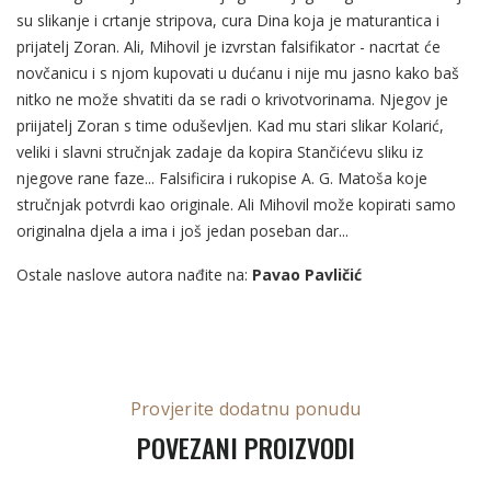
su slikanje i crtanje stripova, cura Dina koja je maturantica i
prijatelj Zoran. Ali, Mihovil je izvrstan falsifikator - nacrtat će
novčanicu i s njom kupovati u dućanu i nije mu jasno kako baš
nitko ne može shvatiti da se radi o krivotvorinama. Njegov je
priijatelj Zoran s time oduševljen. Kad mu stari slikar Kolarić,
veliki i slavni stručnjak zadaje da kopira Stančićevu sliku iz
njegove rane faze... Falsificira i rukopise A. G. Matoša koje
stručnjak potvrdi kao originale. Ali Mihovil može kopirati samo
originalna djela a ima i još jedan poseban dar...
Ostale naslove autora nađite na:
Pavao Pavličić
Provjerite dodatnu ponudu
POVEZANI PROIZVODI