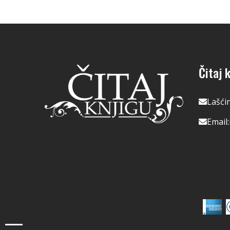
Čitaj k
Lašći
Email: