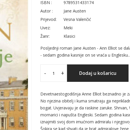
ISBN :
9789531433174
Autor :
Jane Austen
Prijevod:
Vesna Valenčić
Uvez:
Meki
Žanr:
Klasici
Posljednji roman Jane Austen - Ann Elliot se d
- sedam godina kasnije on se vraća u Englesku..
-
+
Dodaj u košaricu
Devetnaestogodišnja Anne Elliot beznadno je za
No njezina obitelj i kuma smatraju ga nepriklad
bogat. Uvjeravaju je da raskine zaruke. Shrvan,
mornarici i napušta Engleski. Sedam godina kasni
iznajmiti svoj dom imućnom admiralu i njegovoj ž
Šokira se kad shvati da je brat admiralove žene