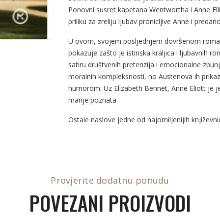
Ponovni susret kapetana Wentwortha i Anne Elli
priliku za zreliju ljubav pronicljive Anne i pre
U ovom, svojem posljednjem dovršenom romanu
pokazuje zašto je istinska kraljica i ljubavnih r
satiru društvenih pretenzija i emocionalne zbunjen
moralnih kompleksnosti, no Austenova ih prika
humorom. Uz Elizabeth Bennet, Anne Eliott je jed
manje poznata.
Ostale naslove jedne od najomiljenijih književn
Provjerite dodatnu ponudu
POVEZANI PROIZVODI