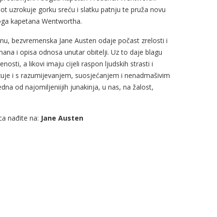
ot uzrokuje gorku sreću i slatku patnju te pruža novu
danoga kapetana Wentwortha.
, bezvremenska Jane Austen odaje počast zrelosti i
omana i opisa odnosa unutar obitelji. Uz to daje blagu
osti, a likovi imaju cijeli raspon ljudskih strasti i
zuje i s razumijevanjem, suosjećanjem i nenadmašivim
na od najomiljeniijih junakinja, u nas, na žalost,
ica nađite na:
Jane Austen