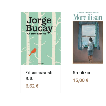
Put samoovisnosti
More ili san
M. U.
15,00 €
6,62 €