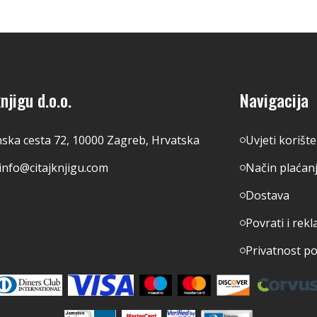
njigu d.o.o.
Navigacija
nska cesta 72, 10000 Zagreb, Hrvatska
Uvjeti korišt
info@citajknjigu.com
Način plaćan
Dostava
Povrati i rekl
Privatnost p