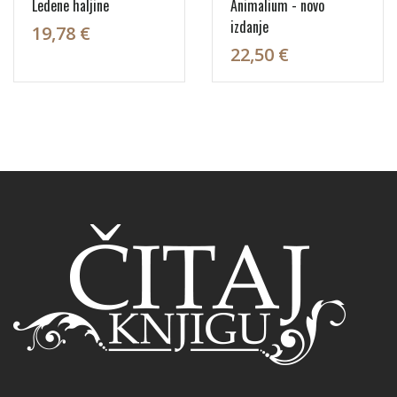
Ledene haljine
Animalium - novo
izdanje
19,78 €
22,50 €