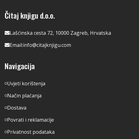
Čitaj knjigu d.o.o.
Lašćinska cesta 72, 10000 Zagreb, Hrvatska
Email:
info@citajknjigu.com
Navigacija
Uvjeti korištenja
Način plaćanja
Dostava
Povrati i reklamacije
Privatnost podataka