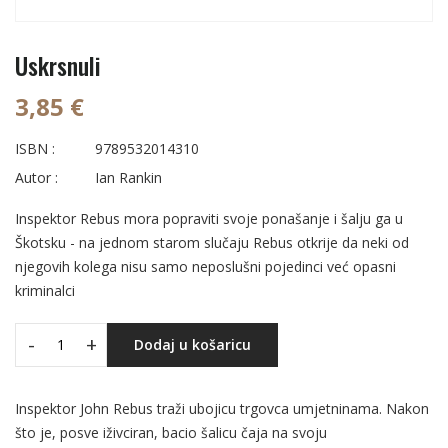
Uskrsnuli
3,85 €
ISBN :
9789532014310
Autor :
Ian Rankin
Inspektor Rebus mora popraviti svoje ponašanje i šalju ga u
Škotsku - na jednom starom slučaju Rebus otkrije da neki od
njegovih kolega nisu samo neposlušni pojedinci već opasni
kriminalci
-
+
Dodaj u košaricu
Inspektor John Rebus traži ubojicu trgovca umjetninama. Nakon
što je, posve iživciran, bacio šalicu čaja na svoju