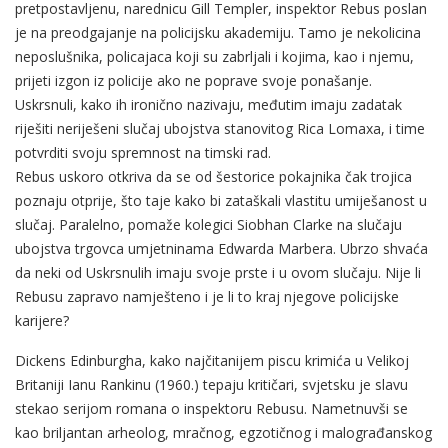
pretpostavljenu, narednicu Gill Templer, inspektor Rebus poslan
je na preodgajanje na policijsku akademiju. Tamo je nekolicina
neposlušnika, policajaca koji su zabrljali i kojima, kao i njemu,
prijeti izgon iz policije ako ne poprave svoje ponašanje.
Uskrsnuli, kako ih ironično nazivaju, međutim imaju zadatak
riješiti neriješeni slučaj ubojstva stanovitog Rica Lomaxa, i time
potvrditi svoju spremnost na timski rad.
Rebus uskoro otkriva da se od šestorice pokajnika čak trojica
poznaju otprije, što taje kako bi zataškali vlastitu umiješanost u
slučaj. Paralelno, pomaže kolegici Siobhan Clarke na slučaju
ubojstva trgovca umjetninama Edwarda Marbera. Ubrzo shvaća
da neki od Uskrsnulih imaju svoje prste i u ovom slučaju. Nije li
Rebusu zapravo namješteno i je li to kraj njegove policijske
karijere?
Dickens Edinburgha, kako najčitanijem piscu krimića u Velikoj
Britaniji Ianu Rankinu (1960.) tepaju kritičari, svjetsku je slavu
stekao serijom romana o inspektoru Rebusu. Nametnuvši se
kao briljantan arheolog, mračnog, egzotičnog i malograđanskog