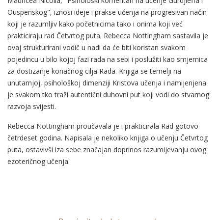
Mauricea Nicolla, "Psihološki komentari na učenje Gurdjieffa i
Ouspenskog", iznosi ideje i prakse učenja na progresivan način
koji je razumljiv kako početnicima tako i onima koji već
prakticiraju rad Četvrtog puta. Rebecca Nottingham sastavila je
ovaj strukturirani vodič u nadi da će biti koristan svakom
pojedincu u bilo kojoj fazi rada na sebi i poslužiti kao smjernica
za dostizanje konačnog cilja Rada. Knjiga se temelji na
unutarnjoj, psihološkoj dimenziji Kristova učenja i namijenjena
je svakom tko traži autentični duhovni put koji vodi do stvarnog
razvoja svijesti.
Rebecca Nottingham proučavala je i prakticirala Rad gotovo
četrdeset godina. Napisala je nekoliko knjiga o učenju Četvrtog
puta, ostavivši iza sebe značajan doprinos razumijevanju ovog
ezoteričnog učenja.