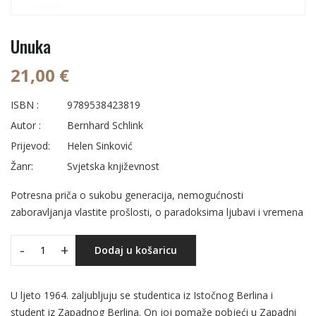
Unuka
21,00 €
ISBN :
9789538423819
Autor :
Bernhard Schlink
Prijevod:
Helen Sinković
Žanr:
Svjetska književnost
Potresna priča o sukobu generacija, nemogućnosti
zaboravljanja vlastite prošlosti, o paradoksima ljubavi i vremena
-
+
Dodaj u košaricu
U ljeto 1964. zaljubljuju se studentica iz Istočnog Berlina i
student iz Zapadnog Berlina. On joj pomaže pobjeći u Zapadni