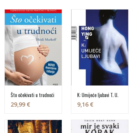
Što očekivati u trudnoći
K: Umijeće ljubavi T. U.
29,99 €
9,16 €