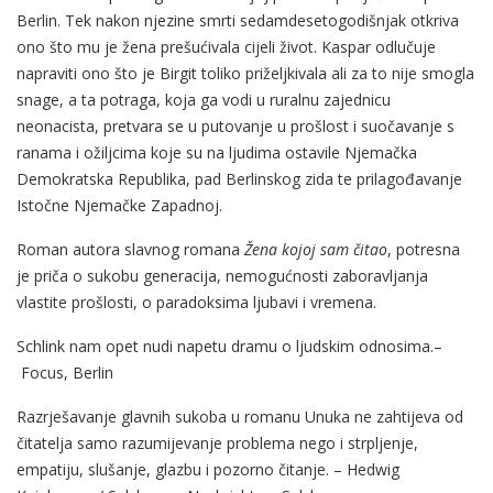
Berlin. Tek nakon njezine smrti sedamdesetogodišnjak otkriva
ono što mu je žena prešućivala cijeli život. Kaspar odlučuje
napraviti ono što je Birgit toliko priželjkivala ali za to nije smogla
snage, a ta potraga, koja ga vodi u ruralnu zajednicu
neonacista, pretvara se u putovanje u prošlost i suočavanje s
ranama i ožiljcima koje su na ljudima ostavile Njemačka
Demokratska Republika, pad Berlinskog zida te prilagođavanje
Istočne Njemačke Zapadnoj.
Roman autora slavnog romana
Žena kojoj sam čitao
, potresna
je priča o sukobu generacija, nemogućnosti zaboravljanja
vlastite prošlosti, o paradoksima ljubavi i vremena.
Schlink nam opet nudi napetu dramu o ljudskim odnosima.–
Focus, Berlin
Razrješavanje glavnih sukoba u romanu Unuka ne zahtijeva od
čitatelja samo razumijevanje problema nego i strpljenje,
empatiju, slušanje, glazbu i pozorno čitanje. – Hedwig