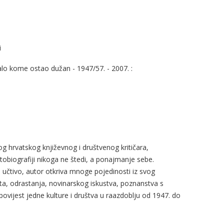
i
malo kome ostao dužan - 1947/57. - 2007. :
g hrvatskog književnog i društvenog kritičara,
autobiografiji nikoga ne štedi, a ponajmanje sebe.
 učtivo, autor otkriva mnoge pojedinosti iz svog
ota, odrastanja, novinarskog iskustva, poznanstva s
i povijest jedne kulture i društva u raazdoblju od 1947. do