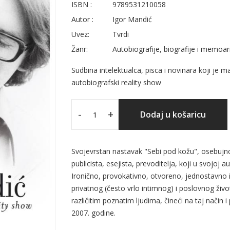
ISBN :
9789531210058
Autor :
Igor Mandić
Uvez:
Tvrdi
Žanr:
Autobiografije, biografije i memoar
Sudbina intelektualca, pisca i novinara koji je 
autobiografski reality show
-
+
Dodaj u košaricu
Svojevrstan nastavak "Sebi pod kožu", osebujno
publicista, esejista, prevoditelja, koji u svojoj 
Ironično, provokativno, otvoreno, jednostavno i
privatnog (često vrlo intimnog) i poslovnog živ
različitim poznatim ljudima, čineći na taj način 
2007. godine.