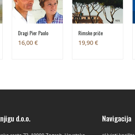
Dragi Pier Paolo
Rimske priče
16,00 €
19,90 €
njigu d.o.o.
Navigacija