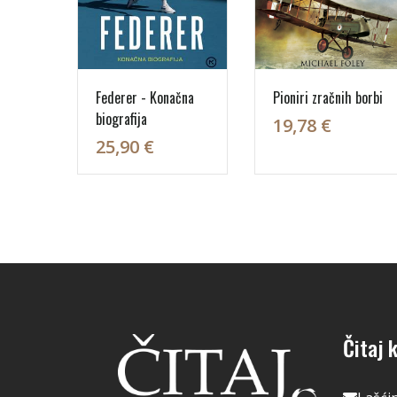
Federer - Konačna
Pioniri zračnih borbi
biografija
19,78 €
25,90 €
Čitaj k