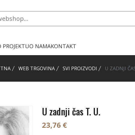
O PROJEKTU
O NAMA
KONTAKT
ETNA
WEB TRGOVINA
SVI PROIZVODI
U ZADNJI ČAS
U zadnji čas T. U.
23,76 €