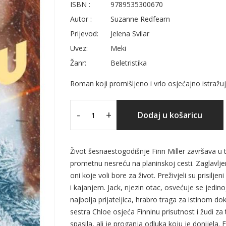
ISBN :
9789535300670
Autor :
Suzanne Redfearn
Prijevod:
Jelena Svilar
Uvez:
Meki
Žanr:
Beletristika
Roman koji promišljeno i vrlo osjećajno istražuj
-
+
Dodaj u košaricu
Život šesnaestogodišnje Finn Miller završava u tre
prometnu nesreću na planinskoj cesti. Zaglav
oni koje voli bore za život. Preživjeli su prisilje
i kajanjem. Jack, njezin otac, osvećuje se jedin
najbolja prijateljica, hrabro traga za istinom do
sestra Chloe osjeća Finninu prisutnost i žudi za 
spasila, ali je proganja odluka koju je donijela. 