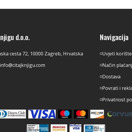
njigu d.o.o.
Navigacija
nska cesta 72, 10000 Zagreb, Hrvatska
Uvjeti korišt
info@citajknjigu.com
Način plaćan
Dostava
Povrati i rekl
Privatnost p