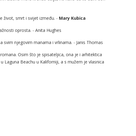
 život, smrt i svijet između. -
Mary Kubica
 važnosti oprosta. - Anita Hughes
 sa svim njegovim manama i vrlinama. - Janis Thomas
omana. Osim što je spisateljica, ona je i arhitektica
vi u Laguna Beachu u Kaliforniji, a s mužem je vlasnica