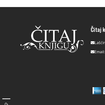
Čitaj k
Lašći
Email: