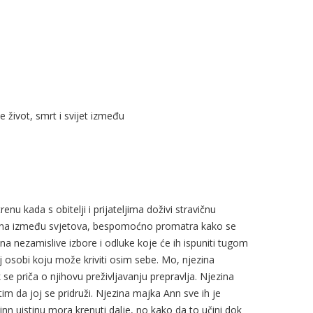
e život, smrt i svijet između
nu kada s obitelji i prijateljima doživi stravičnu
ljena između svjetova, bespomoćno promatra kako se
ni na nezamislive izbore i odluke koje će ih ispuniti tugom
oj osobi koju može kriviti osim sebe. Mo, njezina
k se priča o njihovu preživljavanju prepravlja. Njezina
tim da joj se pridruži. Njezina majka Ann sve ih je
Finn uistinu mora krenuti dalje, no kako da to učini dok