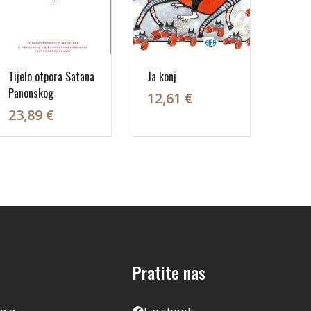
Tijelo otpora Satana
Ja konj
Panonskog
12,61 €
23,89 €
Pratite nas