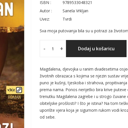
ISBN :
9789533048321
Autor :
Sanela Vrkljan
Uvez:
Tvrdi
Sva moja putovanja bila su u potrazi za život
-
+
Dodaj u košaricu
Magdalena, djevojka u ranim dvadesetima osje
životnih obrazaca s kojima se njezin sustav vri
puno je kušnji, tjeskoba i strahova, propitivanja vl
prema nama. Ponos nerijetko bira krive puteve 
trenutku Magdalena zagrebe i u strogo čuvane ob
obiteljske prošlosti? I što je istina? Na tom te
uporište vjera koja je sigurnom rukom vodi kro
od sebe.