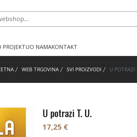
O PROJEKTU
O NAMA
KONTAKT
ČETNA
WEB TRGOVINA
SVI PROIZVODI
U POTRAZI T
U potrazi T. U.
17,25 €