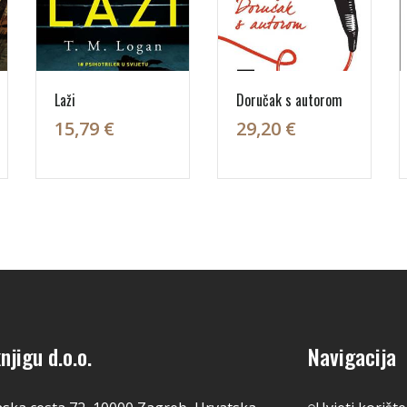
Laži
Doručak s autorom
15,79 €
29,20 €
njigu d.o.o.
Navigacija