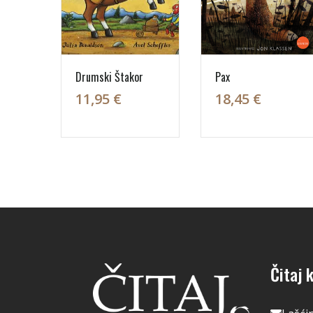
Drumski Štakor
Pax
11,95 €
18,45 €
Čitaj k