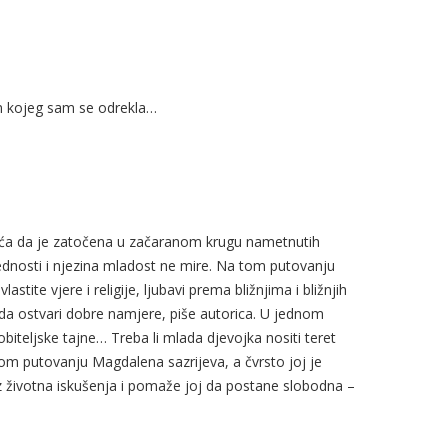
om kojeg sam se odrekla…
ća da je zatočena u začaranom krugu nametnutih
jednosti i njezina mladost ne mire. Na tom putovanju
astite vjere i religije, ljubavi prema bližnjima i bližnjih
da ostvari dobre namjere, piše autorica. U jednom
iteljske tajne… Treba li mlada djevojka nositi teret
škom putovanju Magdalena sazrijeva, a čvrsto joj je
z životna iskušenja i pomaže joj da postane slobodna –