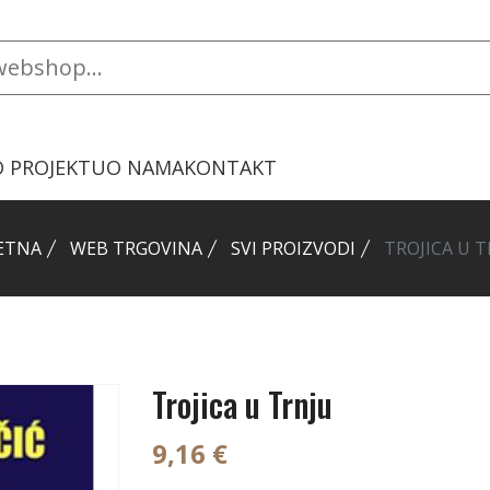
O PROJEKTU
O NAMA
KONTAKT
ETNA
WEB TRGOVINA
SVI PROIZVODI
TROJICA U 
Trojica u Trnju
9,16 €