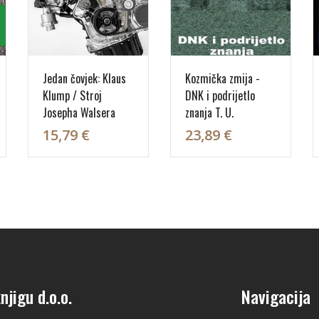
Jedan čovjek: Klaus
Kozmička zmija -
Klump / Stroj
DNK i podrijetlo
Josepha Walsera
znanja T. U.
15,79 €
23,89 €
njigu d.o.o.
Navigacija