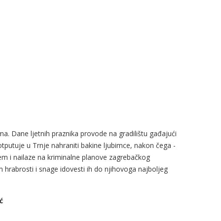
a. Dane ljetnih praznika provode na gradilištu gađajući
tputuje u Trnje nahraniti bakine ljubimce, nakon čega -
ljem i nailaze na kriminalne planove zagrebačkog
hrabrosti i snage idovesti ih do njihovoga najboljeg
ć