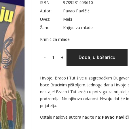
ISBN :
9789531403610
Autor :
Pavao Pavličić
Uvez:
Meki
Žanr:
Knjige za mlade
Krimić za mlade
-
+
Dodaj u košaricu
Hrvoje, Braco i Tut žive u zagrebačkim Dugavam
boce Bracinim pištoljem. Jednoga dana Hrvoje o
nestaje! Braco i Tut kreću u potragu za prijate
podzemlja. No njihova odanost Hrvoju dat će im 
prijatelja.
Ostale naslove autora nađite na:
Pavao Pavliči