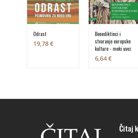
Odrast
Benediktinci i
stvaranje europske
19,78 €
kulture - meki uvez
6,64 €
Čitaj k