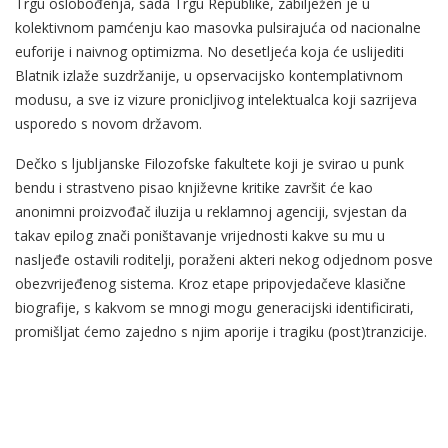
Trgu oslobođenja, sada Trgu Republike, zabilježen je u
kolektivnom pamćenju kao masovka pulsirajuća od nacionalne
euforije i naivnog optimizma. No desetljeća koja će uslijediti
Blatnik izlaže suzdržanije, u opservacijsko kontemplativnom
modusu, a sve iz vizure pronicljivog intelektualca koji sazrijeva
usporedo s novom državom.
Dečko s ljubljanske Filozofske fakultete koji je svirao u punk
bendu i strastveno pisao književne kritike završit će kao
anonimni proizvođač iluzija u reklamnoj agenciji, svjestan da
takav epilog znači poništavanje vrijednosti kakve su mu u
nasljeđe ostavili roditelji, poraženi akteri nekog odjednom posve
obezvrijeđenog sistema. Kroz etape pripovjedačeve klasične
biografije, s kakvom se mnogi mogu generacijski identificirati,
promišljat ćemo zajedno s njim aporije i tragiku (post)tranzicije.