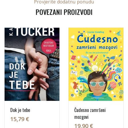
Provjerite dodatnu ponudu
POVEZANI PROIZVODI
Dok je tebe
Čudesno zamršeni
mozgovi
15,79 €
19,90 €