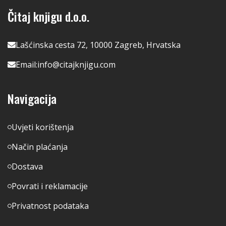
Čitaj knjigu d.o.o.
Lašćinska cesta 72, 10000 Zagreb, Hrvatska
Email:
info@citajknjigu.com
Navigacija
Uvjeti korištenja
Način plaćanja
Dostava
Povrati i reklamacije
Privatnost podataka