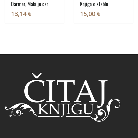
Darmar, Maki je car!
Knjiga o stablu
13,14 €
15,00 €