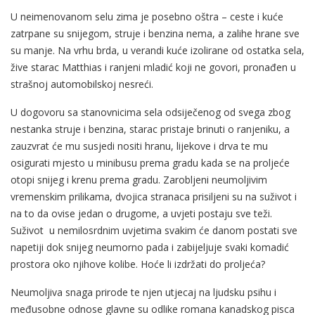
U neimenovanom selu zima je posebno oštra – ceste i kuće
zatrpane su snijegom, struje i benzina nema, a zalihe hrane sve
su manje. Na vrhu brda, u verandi kuće izolirane od ostatka sela,
žive starac Matthias i ranjeni mladić koji ne govori, pronađen u
strašnoj automobilskoj nesreći.
U dogovoru sa stanovnicima sela odsiječenog od svega zbog
nestanka struje i benzina, starac pristaje brinuti o ranjeniku, a
zauzvrat će mu susjedi nositi hranu, lijekove i drva te mu
osigurati mjesto u minibusu prema gradu kada se na proljeće
otopi snijeg i krenu prema gradu. Zarobljeni neumoljivim
vremenskim prilikama, dvojica stranaca prisiljeni su na suživot i
na to da ovise jedan o drugome, a uvjeti postaju sve teži.
Suživot u nemilosrdnim uvjetima svakim će danom postati sve
napetiji dok snijeg neumorno pada i zabijeljuje svaki komadić
prostora oko njihove kolibe. Hoće li izdržati do proljeća?
Neumoljiva snaga prirode te njen utjecaj na ljudsku psihu i
međusobne odnose glavne su odlike romana kanadskog pisca