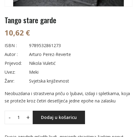
Tango stare garde
10,62 €
ISBN :
9789532861273
Autor :
Arturo Perez-Reverte
Prijevod:
Nikola Vuletić
Uvez:
Meki
Žanr:
Svjetska književnost
Neobuzdana i strastvena priču o ljubavi, izdaji i spletkama, koja
se proteže kroz četiri desetljeća jedne epohe na zalasku
-
+
Dodaj u košaricu
Dvoje zgodnih mladih ljudi, gonjenih strastima žarkim poput