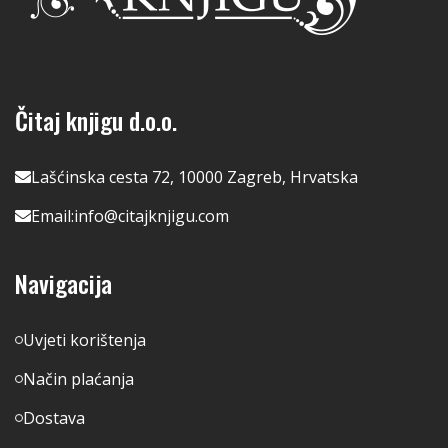
Čitaj knjigu d.o.o.
Lašćinska cesta 72, 10000 Zagreb, Hrvatska
Email:
info@citajknjigu.com
Navigacija
Uvjeti korištenja
Način plaćanja
Dostava