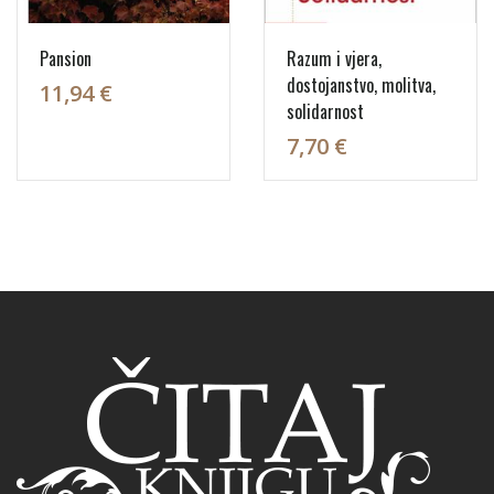
Pansion
Razum i vjera,
dostojanstvo, molitva,
11,94 €
solidarnost
7,70 €