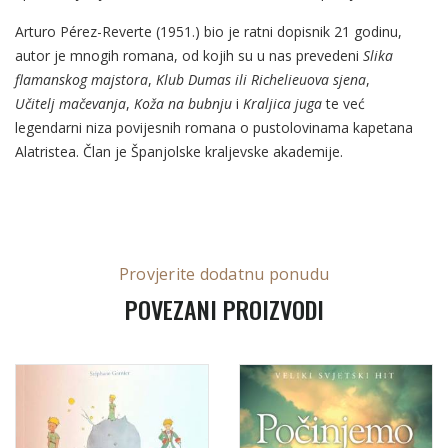
Arturo Pérez-Reverte (1951.) bio je ratni dopisnik 21 godinu,
autor je mnogih romana, od kojih su u nas prevedeni
Slika
flamanskog majstora
,
Klub Dumas ili Richelieuova sjena
,
Učitelj mačevanja
,
Koža na bubnju
i
Kraljica juga
te već
legendarni niza povijesnih romana o pustolovinama kapetana
Alatristea. Član je Španjolske kraljevske akademije.
Provjerite dodatnu ponudu
POVEZANI PROIZVODI