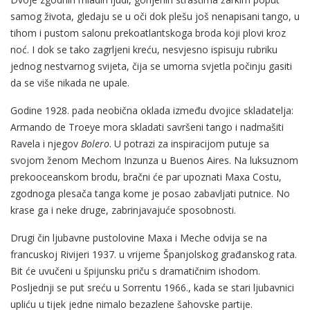
samog života, gledaju se u oči dok plešu još nenapisani tango, u
tihom i pustom salonu prekoatlantskoga broda koji plovi kroz
noć. I dok se tako zagrljeni kreću, nesvjesno ispisuju rubriku
jednog nestvarnog svijeta, čija se umorna svjetla počinju gasiti
da se više nikada ne upale.
Godine 1928. pada neobična oklada između dvojice skladatelja:
Armando de Troeye mora skladati savršeni tango i nadmašiti
Ravela i njegov
Bolero
. U potrazi za inspiracijom putuje sa
svojom ženom Mechom Inzunza u Buenos Aires. Na luksuznom
prekooceanskom brodu, bračni će par upoznati Maxa Costu,
zgodnoga plesača tanga kome je posao zabavljati putnice. No
krase ga i neke druge, zabrinjavajuće sposobnosti.
Drugi čin ljubavne pustolovine Maxa i Meche odvija se na
francuskoj Rivijeri 1937. u vrijeme Španjolskog građanskog rata.
Bit će uvučeni u špijunsku priču s dramatičnim ishodom.
Posljednji se put sreću u Sorrentu 1966., kada se stari ljubavnici
upliću u tijek jedne nimalo bezazlene šahovske partije.