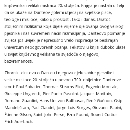
književnika i velikih mislilaca 20. stoljeća. Knjiga je nastala u želji
da se ukaže na Danteov golemi utjecaj na svjetske pisce,
teologe i mislioce, kako u prošlosti, tako i danas. Unatoč
stoljetnim razlikama koje dijele vrijeme djelovanja ovog velikog
pjesnika i naš suvremeni način razmišljanja, Danteovo poimanje
svijeta još uvijek je nepresušno vrelo inspiracija te beskrajan
univerzum neodgovorenih pitanja. Tekstovi u knjizi duboko ulaze
u svijet književnog velikana te svjedoče o njegovoj
bezvremenosti.
Zbornik tekstova o Danteu i njegovu djelu sabire pjesnike i
velike mislioce 20. stoljeća u povodu 700. obljetnice Danteove
smrti: Paul Sabatier, Thomas Stearns Eliot, Eugenio Montale,
Giuseppe Ungaretti, Pier Paolo Pasolini, Jacques Maritain,
Romano Guardini, Hans Urs von Balthasar, René Guénon, Osip
Mandeljštam, Paul Claudel, Jorge Luis Borges, Giovanni Papini,
Étienne Gilson, Saint-John Perse, Ezra Pound, Robert Curtius i
Erich Auerbach.