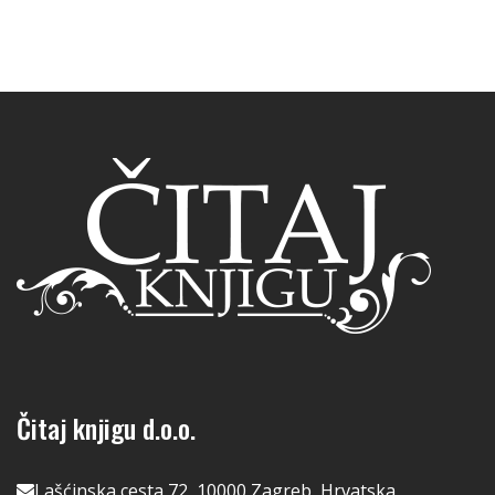
Čitaj knjigu d.o.o.
Lašćinska cesta 72, 10000 Zagreb, Hrvatska