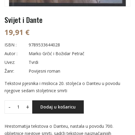
Svijet i Dante
19,91 €
ISBN :
9789533644028
Autor :
Marko Grčić i Božidar Petrač
Uvez:
Tvrdi
Žanr:
Povijesni roman
Tekstovi pjesnika i mislioca 20. stoljeća o Danteu u povodu
njegove sedam stoljetnice smrti
-
+
Dodaj u košaricu
Hrestomatija tekstova o Danteu, nastala u povodu 700.
obljetnice njegove smrti, sadrži tekstove najznačajnijih