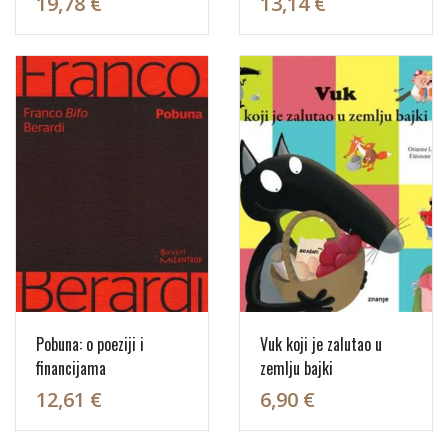
19,78 €
13,14 €
Pobuna: o poeziji i
Vuk koji je zalutao u
financijama
zemlju bajki
12,61 €
6,90 €