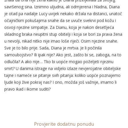
savršenog sina. Iznimno uljudna, ali odmjerena i hladna, Diana
je otad pa nadalje Lucy uvijek nekako držala na distanci, unatoč
očajničkim pokušajima snahe da se uvuče svekrvi pod kožu i
osvoji njezine simpatije. Za Dianu, koja je nakon desetljeća
skladnog braka neupitni stup obitelji i koja se bori za prava žena
u nevolji, nikad nitko nije imao loše riječi. Osim njezine snahe.
Sve je to bilo prije. Sada, Diana je mrtva. Je li počinila
samoubojstvo? Ili ipak nije? Ako jest, zašto bi se, zaboga, na to
odlučila? A ako nije… Tko bi uopće mogao poželjeti njezinu
smrt? U danima istrage na vidjelo izlaze nevjerojatne obiteljske
tajne i nameće se pitanje svih pitanja: koliko uopće poznajemo
ljude koji žive pokraj nas? I ono, možda još važnije, imamo li
pravo ikad i ikome suditi?
Provjerite dodatnu ponudu